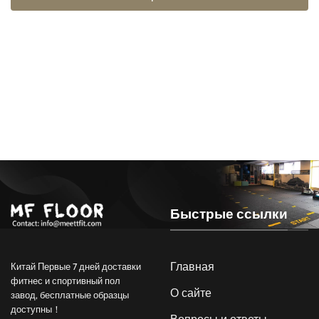
Быстрые ссылки
Главная
Китай Первые 7 дней доставки
фитнес и спортивный пол
О сайте
завод, бесплатные образцы
доступны！