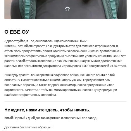
О ЕВЕ ОУ
Здравствуйте, я Ева, основательница компании MF floor.
Имея 16-летний опыт работы в индустрии матов для фитнеса и тренажеров, я
стремлюсь предоставить своим клиентам экологически чистые, долговечные и
экономически эффективные продукты с высочайшим уровнем качества. За 16 лет
работы в этой отрасли я обеспечил экономичными, надежными и долговечными
напольными покрытиями для фитнеса и тренировок 1 500 покупателей из 56 стран.
Я не буду тратить ваше время на подробное описание нашего опыта в этой
области. Вы можете связаться с нами напрямую, и мы предоставим вам
бесплатные образцы, а также подробное коммерческое предложение и все
сертификаты качества, чтобы вы могли сравнить качество и цену продукции
наиболее эффективным способом.
Не ждите, нажмите здесь, чтобы начать.
Китай Первый 7 дней доставки фитнес и спортивный пол завод,
Доступны бесплатные образцы！