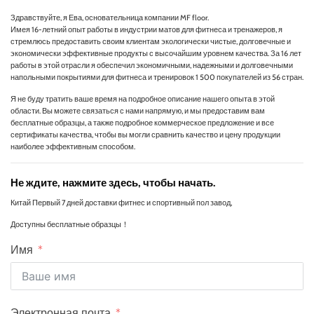
Здравствуйте, я Ева, основательница компании MF floor.
Имея 16-летний опыт работы в индустрии матов для фитнеса и тренажеров, я
стремлюсь предоставить своим клиентам экологически чистые, долговечные и
экономически эффективные продукты с высочайшим уровнем качества. За 16 лет
работы в этой отрасли я обеспечил экономичными, надежными и долговечными
напольными покрытиями для фитнеса и тренировок 1 500 покупателей из 56 стран.
Я не буду тратить ваше время на подробное описание нашего опыта в этой
области. Вы можете связаться с нами напрямую, и мы предоставим вам
бесплатные образцы, а также подробное коммерческое предложение и все
сертификаты качества, чтобы вы могли сравнить качество и цену продукции
наиболее эффективным способом.
Не ждите, нажмите здесь, чтобы начать.
Китай Первый 7 дней доставки фитнес и спортивный пол завод,
Доступны бесплатные образцы！
Имя
Электронная почта