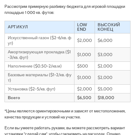
Рассмотрим примерную разбивку бюджета для игровой площадки
площадью 1 000 кв. футов:
LOW
ВЫСОКИЙ
АРТИКУЛ
END
КОНЕЦ
Искусственный газон ($2-6/кв. ф
$2,000
$6,000
ут)
Амортизирующая прокладка ($1
$1,000
$3,000
-3/кв. фут)
Наполнение ($0.50-2/кв.м)
$500
$2,000
Базовые материалы ($1-2/кв. фу
$1,000
$2,000
т)
Установка ($2-5/кв. фут)
$2,000
$5,000
Всего
$6,500
$18,000
*Цены являются ориентировочными и зависят от местоположения,
качества продукции и условий на участке.
Если вы умеете работать руками, вы можете рассмотреть вариант
установки "сделай сам", чтобы сэкономить на расходах. Однако