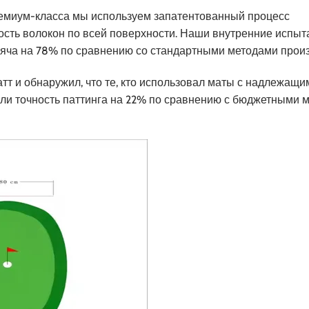
ремиум-класса мы используем запатентованный процесс
ость волокон по всей поверхности. Наши внутренние испыт
 мяча на 78% по сравнению со стандартными методами прои
тт и обнаружил, что те, кто использовал маты с надлежащи
или точность паттинга на 22% по сравнению с бюджетными м