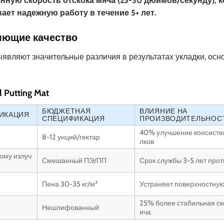
янную скорость отскока мяча (25-30 дюймов/секунду), 
ает надежную работу в течение 5+ лет.
ляющие качество
являют значительные различия в результатах укладки, ос
 Putting Mat
БЮДЖЕТНАЯ
ВЛИЯНИЕ НА
ИКАЦИЯ
СПЕЦИФИКАЦИЯ
ПРОИЗВОДИТЕЛЬНОС
40% улучшение консисте
8-12 унций/гектар
лков
ому излуч
Смешанный ПЭ/ПП
Срок службы 3-5 лет проти
Пена 30-35 кг/м³
Устраняет поверхностную
25% более стабильная ск
Нешлифованный
яча