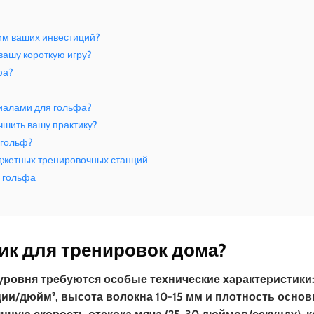
им ваших инвестиций?
вашу короткую игру?
фа?
иалами для гольфа?
чшить вашу практику?
 гольф?
джетных тренировочных станций
я гольфа
ик для тренировок дома?
уровня требуются особые технические характеристики
нции/дюйм², высота волокна 10-15 мм и плотность основ