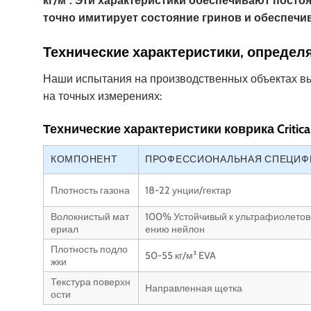
кг/м³. Эти характеристики обеспечивают посто
точно имитирует состояние гринов и обеспечив
Технические характеристики, опреде
Наши испытания на производственных объектах вы
на точных измерениях:
Технические характеристики коврика Critical
КОМПОНЕНТ
ПРОФЕССИОНАЛЬНАЯ СПЕЦИФ
Плотность газона
18-22 унции/гектар
Волокнистый мат
100% Устойчивый к ультрафиолетов
ериал
ению нейлон
Плотность подло
50-55 кг/м³ EVA
жки
Текстура поверхн
Направленная щетка
ости