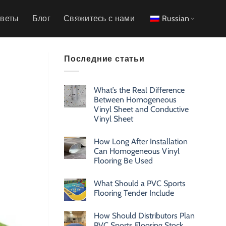
тветы
Блог
Свяжитесь с нами
Russian
Последние статьи
What’s the Real Difference
Between Homogeneous
Vinyl Sheet and Conductive
Vinyl Sheet
How Long After Installation
Can Homogeneous Vinyl
Flooring Be Used
What Should a PVC Sports
Flooring Tender Include
How Should Distributors Plan
PVC Sports Flooring Stock