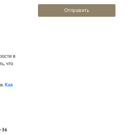
Отправить
рости в
ь, что
м.
Как
-36