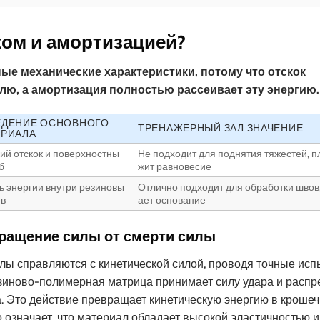
ком и амортизацией?
ные механические характеристики, потому что отскок
ю, а амортизация полностью рассеивает эту энергию.
ЕДЕНИЕ ОСНОВНОГО
ТРЕНАЖЕРНЫЙ ЗАЛ ЗНАЧЕНИЕ
ЕРИАЛА
ий отскок и поверхностны
Не подходит для поднятия тяжестей, п
б
жит равновесие
ь энергии внутри резиновы
Отлично подходит для обработки швов
ев
ает основание
вращение силы от смерти силы
лы справляются с кинетической силой, проводя точные исп
езиново-полимерная матрица принимает силу удара и распр
. Это действие превращает кинетическую энергию в кроше
о означает, что материал обладает высокой эластичностью и