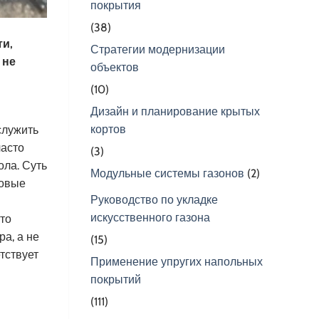
покрытия
(38)
ти,
Стратегии модернизации
 не
объектов
(10)
Дизайн и планирование крытых
кортов
служить
часто
(3)
ола. Суть
Модульные системы газонов
(2)
новые
Руководство по укладке
искусственного газона
то
а, а не
(15)
тствует
Применение упругих напольных
покрытий
(111)