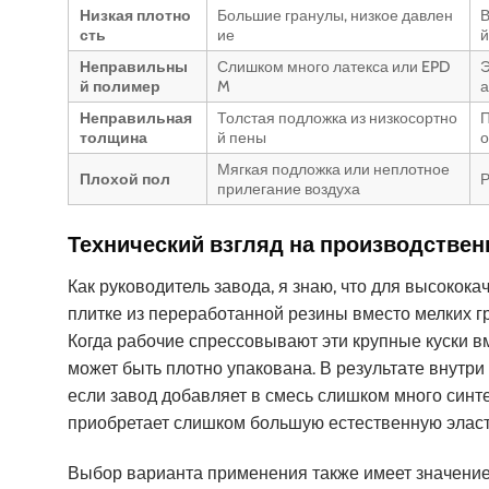
Низкая плотно
Большие гранулы, низкое давлен
В
сть
ие
й
Неправильны
Слишком много латекса или EPD
Э
й полимер
M
а
Неправильная
Толстая подложка из низкосортно
П
толщина
й пены
о
Мягкая подложка или неплотное
Плохой пол
Р
прилегание воздуха
Технический взгляд на производствен
Как руководитель завода, я знаю, что для высокок
плитке из переработанной резины вместо мелких г
Когда рабочие спрессовывают эти крупные куски 
может быть плотно упакована. В результате внутри
если завод добавляет в смесь слишком много синт
приобретает слишком большую естественную эласт
Выбор варианта применения также имеет значение