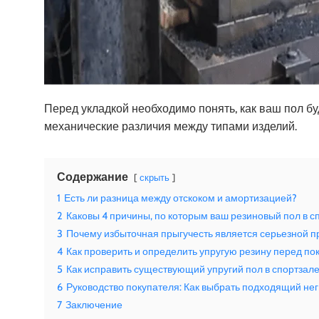
Перед укладкой необходимо понять, как ваш пол бу
механические различия между типами изделий.
Содержание
скрыть
1
Есть ли разница между отскоком и амортизацией?
2
Каковы 4 причины, по которым ваш резиновый пол в с
3
Почему избыточная прыгучесть является серьезной п
4
Как проверить и определить упругую резину перед по
5
Как исправить существующий упругий пол в спортзал
6
Руководство покупателя: Как выбрать подходящий не
7
Заключение