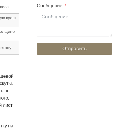
Сообщение
 веса
ную крош
толщино
бетону
Отправить
ешевой
скуты.
ь не
ого,
й лист
тку на