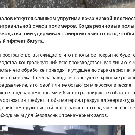
лов кажутся слишком упругими из-за низкой плотнос
еправильной смеси полимеров. Когда резиновые полы
водства, они удерживают энергию вместо того, чтобы
ый эффект батута.
ространство, вы ожидаете, что напольное покрытие будет 
водства, контролирующий всю производственную линию, я 
ла и его обработке приводят к ухудшению характеристик п
вого коврика. Если на заводе используются крупные рези
ое давление, в готовой плитке остаются микроскопические
ются под вашими ногами и быстро расширяются обратно, ч
мортизация требует, чтобы материал разрушал энергию удар
 слишком пружинистый пол означает, что изделие не соотве
обходимым для безопасных тренажерных залов.