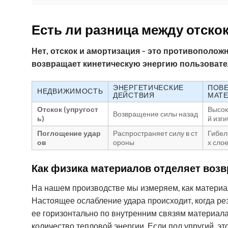
Есть ли разница между отско
Нет, отскок и амортизация - это противополож
возвращает кинетическую энергию пользовател
ЭНЕРГЕТИЧЕСКИЕ
ПОВ
НЕДВИЖИМОСТЬ
ДЕЙСТВИЯ
МАТ
Отскок (упругост
Высок
Возвращение силы назад
ь)
й изги
Поглощение удар
Распространяет силу в ст
Гибел
ов
ороны
х сло
Как физика материалов отделяет воз
На нашем производстве мы измеряем, как материа
Настоящее ослабление удара происходит, когда р
ее горизонтально по внутренним связям материала
количество тепловой энергии. Если пол упругий, эт