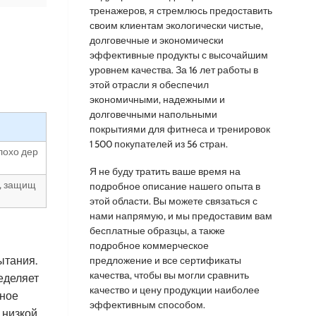
тренажеров, я стремлюсь предоставить
своим клиентам экологически чистые,
долговечные и экономически
эффективные продукты с высочайшим
уровнем качества. За 16 лет работы в
этой отрасли я обеспечил
экономичными, надежными и
долговечными напольными
покрытиями для фитнеса и тренировок
1 500 покупателей из 56 стран.
лохо дер
Я не буду тратить ваше время на
, защищ
подробное описание нашего опыта в
этой области. Вы можете связаться с
нами напрямую, и мы предоставим вам
бесплатные образцы, а также
подробное коммерческое
ытания.
предложение и все сертификаты
качества, чтобы вы могли сравнить
еделяет
качество и цену продукции наиболее
чное
эффективным способом.
 низкой