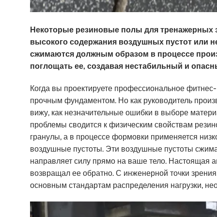
Некоторые резиновые полы для тренажерных за
высокого содержания воздушных пустот или н
сжимаются должным образом в процессе произ
поглощать ее, создавая нестабильный и опасн
Когда вы проектируете профессиональное фитнес-п
прочным фундаментом. Но как руководитель произ
вижу, как незначительные ошибки в выборе материа
проблемы сводится к физическим свойствам резино
гранулы, а в процессе формовки применяется низк
воздушные пустоты. Эти воздушные пустоты сжима
направляет силу прямо на ваше тело. Настоящая а
возвращал ее обратно. С инженерной точки зрения,
основным стандартам распределения нагрузки, не