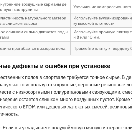
нутренние воздушные карманы де
Увеличение компрессионного
ствуют как пружины
ластичность натурального матери
Используйте вулканизирован
ла слишком высока
ку высокой плотности
ол слишком сильно движется под н
Используйте прочную плитку 
гами
й 8 или 10 мм.
езина прогибается в зазорах пола
Приклейте плитку к твердому 
ные дефекты и ошибки при установке
ачественных полов в спортзале требуется точное сырье. В д
ранул часто используются крупные, неровные резиновые ло
вместе с низкосортными полиуретановыми связующими, смес
 изделия остается слишком много воздушных пустот. Кроме т
етического EPDM или дешевых латексных смесей, резиновы
ичность.
. Если вы укладываете полудюймовую мягкую интерлок-пли