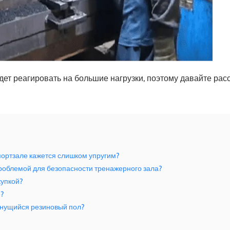
дет реагировать на большие нагрузки, поэтому давайте ра
портзале кажется слишком упругим?
роблемой для безопасности тренажерного зала?
купкой?
е?
гнущийся резиновый пол?