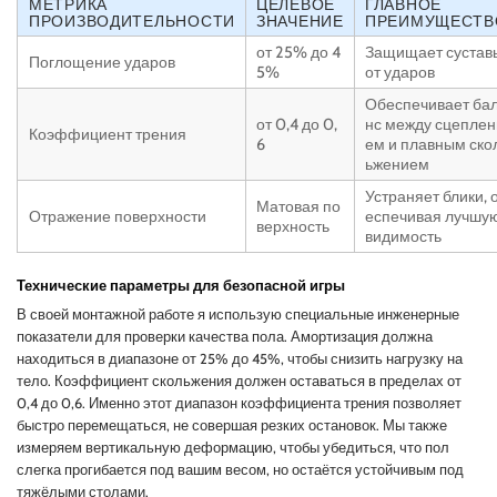
МЕТРИКА
ЦЕЛЕВОЕ
ГЛАВНОЕ
ПРОИЗВОДИТЕЛЬНОСТИ
ЗНАЧЕНИЕ
ПРЕИМУЩЕСТВ
от 25% до 4
Защищает сустав
Поглощение ударов
5%
от ударов
Обеспечивает ба
от 0,4 до 0,
нс между сцеплен
Коэффициент трения
6
ем и плавным ско
ьжением
Устраняет блики, 
Матовая по
Отражение поверхности
еспечивая лучшу
верхность
видимость
Технические параметры для безопасной игры
В своей монтажной работе я использую специальные инженерные
показатели для проверки качества пола. Амортизация должна
находиться в диапазоне от 25% до 45%, чтобы снизить нагрузку на
тело. Коэффициент скольжения должен оставаться в пределах от
0,4 до 0,6. Именно этот диапазон коэффициента трения позволяет
быстро перемещаться, не совершая резких остановок. Мы также
измеряем вертикальную деформацию, чтобы убедиться, что пол
слегка прогибается под вашим весом, но остаётся устойчивым под
тяжёлыми столами.