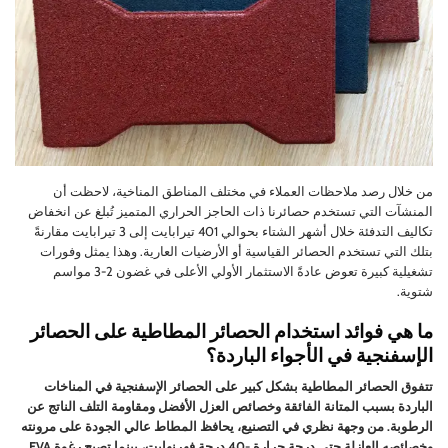
من خلال رصد ملاحظات العملاء في مختلف المناطق المناخية، لاحظت أن
المنشآت التي تستخدم حصائرنا ذات الحاجز الحراري المتميز تُبلغ عن انخفاض
تكاليف التدفئة خلال أشهر الشتاء بحوالي 401 تيرابايت إلى 3 تيرابايت مقارنةً
بتلك التي تستخدم الحصائر القياسية أو الأرضيات العارية. وهذا يمثل وفورات
تشغيلية كبيرة تعوض عادةً الاستثمار الأولي الأعلى في غضون 2-3 مواسم
شتوية.
ما هي فوائد استخدام الحصائر المطاطية على الحصائر
الإسفنجية في الأجواء الباردة؟
تتفوق الحصائر المطاطية بشكل كبير على الحصائر الإسفنجية في المناخات
الباردة بسبب المتانة الفائقة وخصائص العزل الأفضل ومقاومة التلف الناتج عن
الرطوبة. من وجهة نظري في التصنيع، يحافظ المطاط عالي الجودة على مرونته
وخصائصه العازلة حتى درجة حرارة -40 درجة فهرنهايت، بينما تصبح رغوة EVA