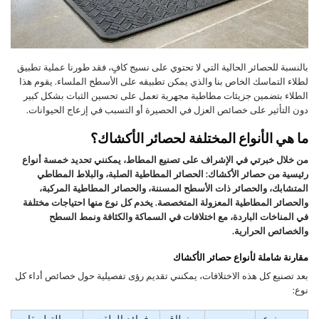
بالنسبة للحصائر الحالية التي لا تحتوي على نسيج كافٍ، فقد طورنا عملية تطبيق
لطلاء التماسك الخاص بنا والذي يمكن تطبيقه على الأسطح الملساء. يقوم هذا
الطلاء بتضمين جزيئات مطاطية مجهرية تعمل على تحسين الثبات بشكل كبير
دون التأثير على خصائص العزل في الحصيرة أو التسبب في إزعاج الحيوانات.
ما هي الأنواع المختلفة لحصائر الأكشاك؟
من خلال خبرتي في الإشراف على تصنيع المطاط، يمكنني تحديد خمسة أنواع
رئيسية من حصائر الأكشاك: الحصائر المطاطية الصلبة، والبلاط المطاطي
المتشابك، والحصائر ذات الأسطح المسننة، والحصائر المطاطية المركبة،
والحصائر المطاطية المعزولة المتخصصة. يخدم كل نوع منها احتياجات مختلفة
في المناخات الباردة، مع اختلافات في السماكة والكثافة ونمط السطح
والخصائص الحرارية.
مقارنة شاملة لأنواع حصائر الأكشاك
بعد تصنيع كل هذه الاختلافات، يمكنني تقديم رؤى تفصيلية حول خصائص أداء كل
نوع:
نوع
نطاق
فوائد الطقس
التطبيقات