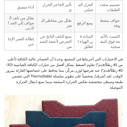
تصميم متعدد
العزل الم
تأثير الحاجز الحرار
أداء متسق
الطبقات
حسّن
ي
يقلل من تلف ال
حواف مشط
تقلل من مخاطر الت
يمنع الرفع
حواف إلى الحد ا
وفة
عثر
لأدنى
التثبيت بالأش
المتانة ف
يمنع التلف الناتج عن
إطالة العمر الإنتا
عة فوق البنف
ي الهواء ا
التعرض لأشعة الشم
جي
سجية
لطلق
س
في الاختبارات التي أجريناها في المصنع، وجدنا أن الحصائر عالية الكثافة (أعلى
من 45 رطلاً/قدم³) تقاوم الضغط بشكل أفضل من خيارات الكثافة القياسية (30-
40 رطلاً/قدم³) عند تعرضها لوزن مركّز، مما يحافظ على خصائصها العازلة بمرور
الوقت. لقد أشرفتُ شخصياً على تطوير سلسلة ThermaStable التي تتضمن
طبقة وسطى متخصصة تعكس الحرارة المشعة بينما تمنع انتقال الحرارة
الموصلة.