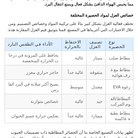
مما يحبس الهواء الدافئ بشكل فعال ويمنع انتقال البرد.
خصائص العزل لمواد الحصيرة المختلفة
تختلف فعالية العزل بشكل كبير بناءً على تركيبة المواد وخصائص التصميم. ومن
خلال الاختبارات التي أجريناها في المصنع، قمنا بتوثيق قيم العزل المقارنة هذه:
نوع
تصنيف
الاحتفاظ
الأداء في الطقس البارد
الحصيرة
العزل
بالحرارة
يحافظ على المرونة في درجا
مطاط صلب
ممتاز
عالية
ت الحرارة المنخفضة
مطاط مع غ
متفوقة
عالية جداً
حاجز حراري معزز
رف هوائية
يصبح أكثر صلابة في البرد القا
رغوة EVA
معتدل
متوسط
رس
المطاط/الف
جيد
عالية
خصائص متوازنة
وم المركب
مطاط بطبق
ممتاز+
عالية جداً
يعكس حرارة جسم الحيوان
ة عاكسة
تُظهر بيانات التصنيع الخاصة بنا أن الحصائر المطاطية ذات تصميمات الجيوب