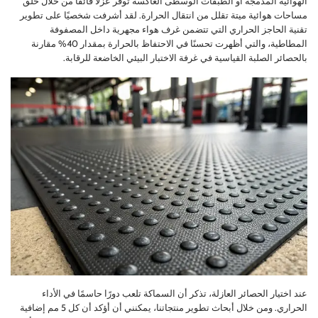
الهوائية المدمجة أو الطبقات الوسطى العاكسة توفر عزلًا فائقًا من خلال خلق
مساحات هوائية ميتة تقلل من انتقال الحرارة. لقد أشرفت شخصيًا على تطوير
تقنية الحاجز الحراري التي تتضمن غرف هواء مجهرية داخل المصفوفة
المطاطية، والتي أظهرت تحسنًا في الاحتفاظ بالحرارة بمقدار 40% مقارنة
بالحصائر الصلبة القياسية في غرفة الاختبار البيئي الخاضعة للرقابة.
عند اختيار الحصائر العازلة، تذكر أن السماكة تلعب دورًا حاسمًا في الأداء
الحراري. ومن خلال أبحاث تطوير منتجاتنا، يمكنني أن أؤكد أن كل 5 مم إضافية