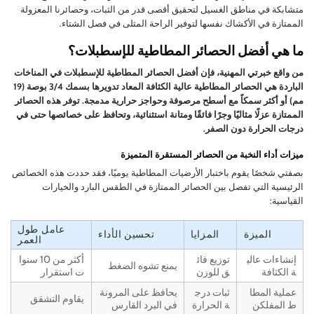
متشابكة في مناطق الغسيل لتحقيق أقصى قدر من الثبات، وحصائرنا المعزولة
الممتازة في الأكشاك نفسها لتوفير الراحة المثلى في فصل الشتاء.
ما هي أفضل الحصائر المطاطية للإسطبلات؟
من واقع خبرتي المهنية، فإن أفضل الحصائر المطاطية للإسطبلات في المناخات
الباردة هي الحصائر المطاطية عالية الكثافة المعاد تدويرها بسمك 3/4 بوصة (19
مم) أو أكثر سمكاً مع أسطح مرصوفة وحواجز حرارية مدمجة. توفر هذه الحصائر
الممتازة عزلًا مثاليًا وجرًا فائقًا ومتانة استثنائية، وتحافظ على خصائصها حتى في
درجات الحرارة دون الصفر.
ميزات أداء النخبة من الحصائر المستقرة المتميزة
بصفتي شخصًا يقوم باختبار الأرضيات المطاطية يوميًا، فقد حددت هذه الخصائص
الرئيسية التي تفصل بين الحصائر الممتازة في الطقس البارد والخيارات
القياسية:
عامل طول
الميزة
المزايا
تحسين الأداء
العمر
إنشاءات عالي
توزيع فائ
أكثر من 10 سنوا
يمنع تشوه الضغط
ة الكثافة
ق للوزن
ت استقرار
عملية المطا
ثبات درج
يحافظ على المرونة
يقاوم التشقق
ط المفلكن
ة الحرارة
في البرد القارس