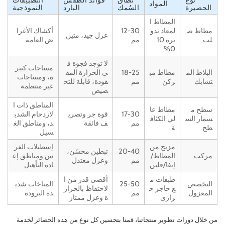
المواد
الحصيرة
السُمك
البارد
النموذجية
المطاط ا
مطاط ص
لمعاد تدو
12-30
أكشاك الأغرا
عزل جيد، متين
لب
يره 10
مم
ض العامة
0%
لا توجد فجوة ف
مساحات كبير
البلاط الم
مطاط مب
18-25
ي الحرارة المف
ة، ومساحات
تشابك
ركن
مم
قودة، قابلة للتخ
غير منتظمة
صيص
المناطق ذات ا
سطح م
مطاط عا
17-30
قوة جر وتصري
لازدحام الشدي
سمار الس
لي الكثاف
مم
ف فائقة
د، ومناطق الغ
طح
ة
سيل
مزيج من
إسطبلات الفر
20-40
تبطين محسّن،
مركب
المطاط/
س ومناطق إع
مم
وعزل معتدل
إيفا/فلين
ادة التأهيل
طبقات م
أقصى قدر من ا
التخصص
25-50
المناخات شدي
ع حاجز ح
لاحتفاظ بالحرار
المعزول
مم
دة البرودة
راري
ة وعزل ممتاز
من خلال دورات تطوير منتجاتنا، قمنا بتحسين كل نوع من هذه الحصائر لخدمة