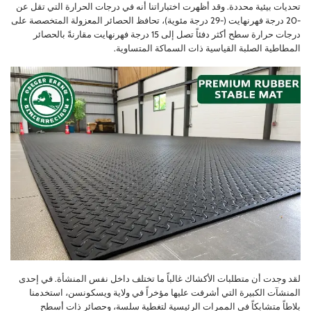
تحديات بيئية محددة. وقد أظهرت اختباراتنا أنه في درجات الحرارة التي تقل عن
-20 درجة فهرنهايت (-29 درجة مئوية)، تحافظ الحصائر المعزولة المتخصصة على
درجات حرارة سطح أكثر دفئاً تصل إلى 15 درجة فهرنهايت مقارنةً بالحصائر
المطاطية الصلبة القياسية ذات السماكة المتساوية.
لقد وجدت أن متطلبات الأكشاك غالباً ما تختلف داخل نفس المنشأة. في إحدى
المنشآت الكبيرة التي أشرفت عليها مؤخراً في ولاية ويسكونسن، استخدمنا
بلاطاً متشابكاً في الممرات الرئيسية لتغطية سلسة، وحصائر ذات أسطح