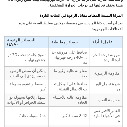
هشة وتفقد فعاليتها في درجات الحرارة المنخفضة.
المزايا النسبية للمطاط مقابل الرغوة في البيئات الباردة
بعد أن أنتجت كلتا المادتين في مصنعنا، يمكنني تسليط الضوء على هذه
الاختلافات الجوهرية:
الحصائر الرغوية
عامل الأداء
حصائر مطاطية
(EVA)
يحافظ على مرونته حت
مرونة درجة الحر
تصبح جامدة تحت 20 در
ى -40 درجة فهرنهاي
ارة الباردة
جة فهرنهايت
ت
مقاومة عالية وغير ما
يمكن أن تمتص الرطوب
مقاومة الرطوبة
صة
ة، مما يؤدي إلى التلف
قدرة تحمل الوز
يحافظ على الهيكل تح
ينضغط ويتشوه بسهولة أ
ن
ت الأحمال الثقيلة
كبر
مقاومة عالية للأجسام
يسهل إتلافها بسهولة بوا
مقاومة الثقب
الحادة
سطة الحوافر أو الأدوات
العمر الافتراضي
في الأجواء البارد
8-12 سنة فأكثر
2-4 سنوات عادةً
ة