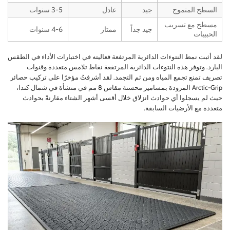
السطح المتموج
جيد
عادل
3-5 سنوات
مسطح مع تسريب
جيد جداً
ممتاز
4-6 سنوات
الحبيبات
لقد أثبت نمط النتوءات الدائرية المرتفعة فعاليته في اختبارات الأداء في الطقس
البارد. وتوفر هذه النتوءات الدائرية المرتفعة نقاط تلامس متعددة وقنوات
تصريف تمنع تجمع المياه ومن ثم التجمد. لقد أشرفتُ مؤخرًا على تركيب حصائر
Arctic-Grip المزودة بمسامير محسنة مقاس 8 مم في منشأة في شمال كندا،
حيث لم يسجلوا أي حوادث انزلاق خلال أقسى أشهر الشتاء مقارنةً بحوادث
متعددة مع الأرضيات السابقة.