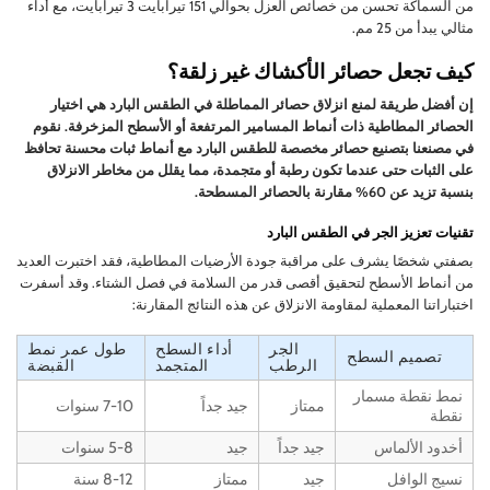
من السماكة تحسن من خصائص العزل بحوالي 151 تيرابايت 3 تيرابايت، مع أداء
مثالي يبدأ من 25 مم.
كيف تجعل حصائر الأكشاك غير زلقة؟
إن أفضل طريقة لمنع انزلاق حصائر المماطلة في الطقس البارد هي اختيار
الحصائر المطاطية ذات أنماط المسامير المرتفعة أو الأسطح المزخرفة. نقوم
في مصنعنا بتصنيع حصائر مخصصة للطقس البارد مع أنماط ثبات محسنة تحافظ
على الثبات حتى عندما تكون رطبة أو متجمدة، مما يقلل من مخاطر الانزلاق
بنسبة تزيد عن 60% مقارنة بالحصائر المسطحة.
تقنيات تعزيز الجر في الطقس البارد
بصفتي شخصًا يشرف على مراقبة جودة الأرضيات المطاطية، فقد اختبرت العديد
من أنماط الأسطح لتحقيق أقصى قدر من السلامة في فصل الشتاء. وقد أسفرت
اختباراتنا المعملية لمقاومة الانزلاق عن هذه النتائج المقارنة:
الجر
أداء السطح
طول عمر نمط
تصميم السطح
الرطب
المتجمد
القبضة
نمط نقطة مسمار
ممتاز
جيد جداً
7-10 سنوات
نقطة
أخدود الألماس
جيد جداً
جيد
5-8 سنوات
نسيج الوافل
جيد
ممتاز
8-12 سنة