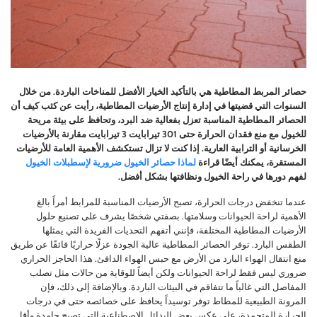
حصائر المربط المطاطية هي بالتأكيد الخيار الأفضل للمناخات الباردة. من خلال
السنوات التي قضيتها في إدارة إنتاج الأرضيات المطاطية، رأيت عن كثب كيف أن
الحصائر المطاطية المناسبة تعزل بفعالية ضد البرد، وتحافظ على بيئة مريحة
للخيول مع منع فقدان الحرارة حتى 301 تيرابايت 3 تيرابايت مقارنة بالأرضيات
الخرسانية أو الترابية العارية.
إذا كنت لا تزال تستكشف الأهمية العامة للأرضيات
المستقرة، يمكنك أيضًا قراءة
لماذا حصائر الخيول ضرورية لإسطبلات الخيول
لفهم دورها في راحة الخيول ونظافتها بشكل أفضل.
عندما تنخفض درجات الحرارة، تصبح الأرضيات المناسبة للمرابط أمراً بالغ
الأهمية لراحة الحيوانات وسلامتها. بصفتي شخصًا يشرف على تصنيع حلول
الأرضيات المطاطية المختلفة، فإنني أتفهم التحديات الفريدة التي يمثلها
الطقس البارد. توفر الحصائر المطاطية عالية الجودة عزلًا حراريًا فائقًا عن طريق
منع انتقال الهواء البارد من الأرض مع حبس الهواء الدافئ. هذا الحاجز الحراري
ضروري ليس فقط لراحة الحيوانات ولكن أيضاً للوقاية من حالات مثل تصلب
المفاصل التي غالباً ما تتفاقم في البيئات الباردة. وبالإضافة إلى ذلك، فإن
المرونة الطبيعية للمطاط توفر توسيداً يحافظ على خصائصه حتى في درجات
الحرارة المتجمدة، على عكس بعض البدائل الاصطناعية التي تصبح جامدة وأقل