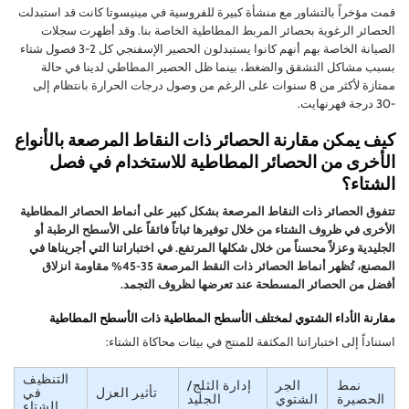
قمت مؤخراً بالتشاور مع منشأة كبيرة للفروسية في مينيسوتا كانت قد استبدلت
الحصائر الرغوية بحصائر المربط المطاطية الخاصة بنا. وقد أظهرت سجلات
الصيانة الخاصة بهم أنهم كانوا يستبدلون الحصير الإسفنجي كل 2-3 فصول شتاء
بسبب مشاكل التشقق والضغط، بينما ظل الحصير المطاطي لدينا في حالة
ممتازة لأكثر من 8 سنوات على الرغم من وصول درجات الحرارة بانتظام إلى
-30 درجة فهرنهايت.
كيف يمكن مقارنة الحصائر ذات النقاط المرصعة بالأنواع
الأخرى من الحصائر المطاطية للاستخدام في فصل
الشتاء؟
تتفوق الحصائر ذات النقاط المرصعة بشكل كبير على أنماط الحصائر المطاطية
الأخرى في ظروف الشتاء من خلال توفيرها ثباتاً فائقاً على الأسطح الرطبة أو
الجليدية وعزلاً محسناً من خلال شكلها المرتفع. في اختباراتنا التي أجريناها في
المصنع، تُظهر أنماط الحصائر ذات النقط المرصعة 35-45% مقاومة انزلاق
أفضل من الحصائر المسطحة عند تعرضها لظروف التجمد.
مقارنة الأداء الشتوي لمختلف الأسطح المطاطية ذات الأسطح المطاطية
استناداً إلى اختباراتنا المكثفة للمنتج في بيئات محاكاة الشتاء:
التنظيف
نمط
الجر
إدارة الثلج/
تأثير العزل
في
الحصيرة
الشتوي
الجليد
الشتاء