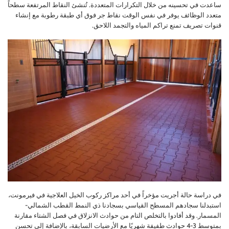
ساعدت في تحسينه من خلال التكرارات المتعددة. تُنشئ النقاط المرتفعة سطحاً
متعدد الوظائف يوفر في نفس الوقت نقاط جر فوق أي طبقة رطوبة مع إنشاء
قنوات تصريف تمنع تراكم المياه والتجمد اللاحق.
في دراسة حالة أجريت مؤخراً في أحد مراكز ركوب الخيل العلاجية في فيرمونت،
استبدلنا سجادهم المسطح القياسي بسجادنا ذي النمط القطب الشمالي-
المسمار. وقد أفادوا بالتخلص التام من حوادث الانزلاق في فصل الشتاء مقارنة
بمتوسط 3-4 حوادث طفيفة شهريًا مع الأرضيات السابقة، بالإضافة إلى تحسن