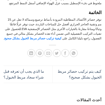
ملحوظ في دفء الإسطبل بسبب عزل الهواء الإضافي أسفل النمط المرتفع.
الخاتمة
توفر حصائر الأكشاك المطاطية المزودة بأنماط ترصيع وسماكة لا تقل عن 25
مم وتقنية الحاجز الحراري أفضل حل للمناخات الباردة، حيث توفر عزلًا فائقًا
وثباتًا ومتانةً مقارنةً بالخيارات الأخرى مثل الحصائر الإسفنجية EVA.للحصول على
تقنيات التركيب التفصيلية التي تضمن أداء هذه الحصائر بشكل مثالي في جميع
الفصول، راجع دليلنا الكامل على
كيفية تركيب حصائر مربط الخيول بشكل صحيح
.
كيف يتم تركيب حصائر مربط
ما الذي يجب أن تعرفه قبل
الخيول بشكل صحيح؟
شراء سجاد مربط الخيول؟
أحدث المقالات