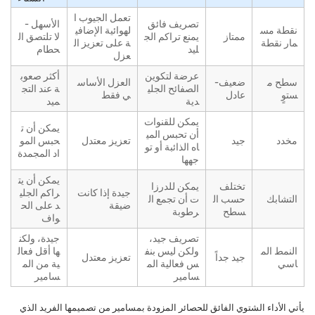
تعمل الجيوب ا
تصريف فائق
الأسهل -
نقطة مس
لهوائية الإضافي
ممتاز
يمنع تراكم الج
لا تلتصق ال
مار نقطة
ة على تعزيز ال
ليد
حطام
عزل
عرضة لتكوين
أكثر صعوب
سطح م
ضعيف-
العزل الأساس
الصفائح الجلي
ة عند التج
ستوٍ
عادل
ي فقط
دية
ميد
يمكن للقنوات
يمكن أن ت
أن تحبس المي
مخدد
جيد
تعزيز معتدل
حبس المو
اه الذائبة أو تو
اد المجمدة
جهها
يمكن أن يت
تختلف
يمكن للدرزا
جيدة إذا كانت
راكم الجلي
التشابك
حسب ال
ت أن تجمع ال
ضيقة
د على الح
سطح
رطوبة
واف
تصريف جيد،
جيدة، ولكن
النمط الم
ولكن ليس بنف
ها أقل فعال
جيد جداً
تعزيز معتدل
اسي
س فعالية الم
ية من الم
سامير
سامير
يأتي الأداء الشتوي الفائق للحصائر المزودة بمسامير من تصميمها الفريد الذي