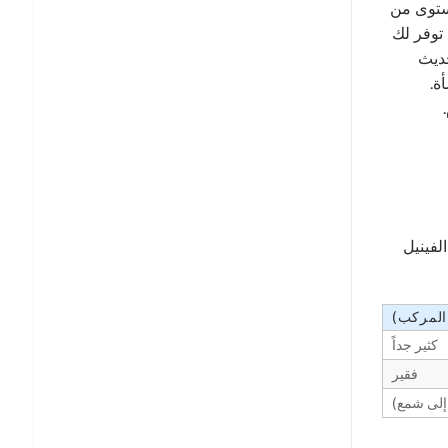
مستوى من
عاً، توفر لك
حديث
ة.
ت أقل بكثير من بلاط الفينيل الفاخر (LVT) أو بلاط الفينيل
كثير جداً
فقير
 إلى شمع)