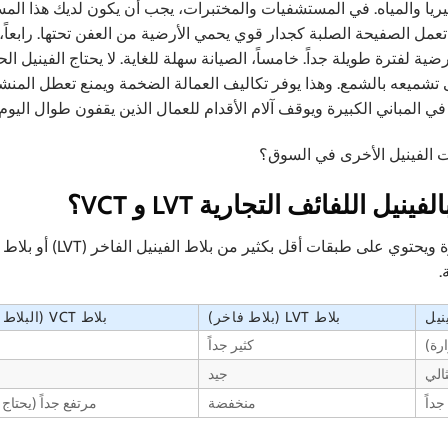
لبكتيريا والمياه. في المستشفيات والمختبرات، يجب أن يكون لديك هذا ال
فة. ثالثاً، تحجب المادة 100% من الماء. تعمل الصفيحة الصلبة كجدار قوي يحمي الأرضية من العفن تحتها. راب
ضية لفترة طويلة جداً. خامساً، الصيانة سهلة للغاية. لا يحتاج الفينيل ال
 تحتاج إلى تشميعه بالشمع. وهذا يوفر تكاليف العمالة الضخمة ويمنع تعطل المنشأ
في المباني الكبيرة ويوقف آلام الأقدام للعمال الذين يقفون طوال اليوم.
ات الفينيل الأخرى في السوق؟
اللفائف التجارية LVT و VCT؟
يُعد الفينيل الملفوف أسرع في التركيب في المساحات الكبيرة ويحتوي على طبقا
نيل
بلاط LVT (بلاط فاخر)
بلاط VCT (البلاط المركب)
رة)
كثير جداً
الي
جيد
داً
منخفضة
مرتفع جداً (يحتاج