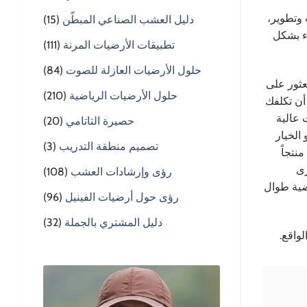
 وتطوير،
دليل العشب الصناعي المبطّن
(15)
اء بشكل
تطبيقات الأرضيات المرنة
(111)
حلول الأرضيات العازلة للصوت
(84)
عثور على
حلول الأرضيات الرياضية
(210)
أن تكلفك
 عالية
حصيرة التاتامي
(20)
 الخيار
تصميم منطقة التدريب
(3)
نتجاً
رى
رؤى وإرشادات العشب
(108)
رضية طوال
رؤى حول أرضيات الفينيل
(96)
دليل المشتري بالجملة
(32)
واقع.