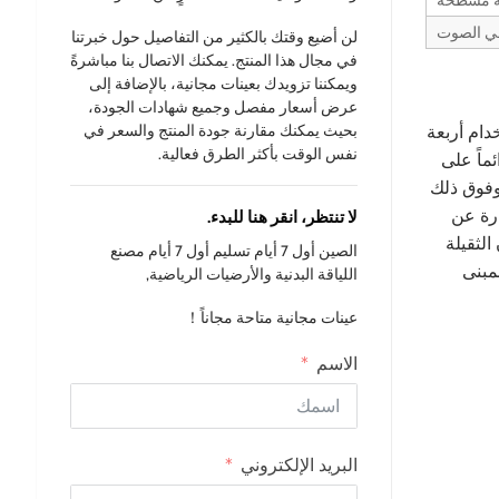
ة مسطحة
في الصوت
لن أضيع وقتك بالكثير من التفاصيل حول خبرتنا
في مجال هذا المنتج. يمكنك الاتصال بنا مباشرةً
ويمكننا تزويدك بعينات مجانية، بالإضافة إلى
عرض أسعار مفصل وجميع شهادات الجودة،
بحيث يمكنك مقارنة جودة المنتج والسعر في
دام أربعة
نفس الوقت بأكثر الطرق فعالية.
ماً على
وفوق ذلك
ارة عن
لا تنتظر، انقر هنا للبدء.
 الأوزان الثقيلة
الصين أول 7 أيام تسليم أول 7 أيام مصنع
مبنى
اللياقة البدنية والأرضيات الرياضية,
عينات مجانية متاحة مجاناً！
الاسم
البريد الإلكتروني