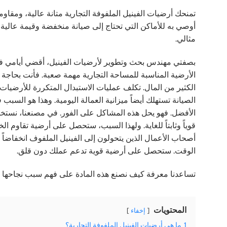
تمنحك أرضيات الفينيل الملفوفة التجارية متانة عالية، ومق
أوصي به للأماكن التي تحتاج إلى صيانة منخفضة وقيمة عالية،
مثالي.
بصفتي مهندس بحث وتطوير لأرضيات الفينيل، أقضي أيامي في ا
الأرضية المناسبة للمساحة التجارية مهمة صعبة. فأنت بحاجة 
الكثير من المال. تكلف عمليات الاستبدال المتكررة للأرضيات 
الصيانة تستهلك أيضاً ميزانية العمالة اليومية. وهذا هو السبب 
الأفضل. فهو يحل هذه المشاكل على الفور. في مصنعنا، نستخدم
قوياً وثابتاً للغاية. ولهذا السبب، ستحصل على أرضية تقاوم 
أصحاب الأعمال الذين يتحولون إلى الفينيل الملفوف انخفاضاً
الوقت. ستحصل على أرضية قوية تدعم عملك دون قلق.
تساعدنا معرفة كيف نصنع هذه المادة على فهم سبب نجاحها ب
المحتويات
إخفاء
1
ما هي أرضيات الفينيل الملفوفة التجارية؟