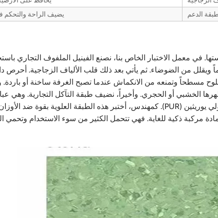
ف الزجاجية
يحافظ على الأرضي
بقة الدعم
يضيف الراحة والتحكم 
ها. في معمل الاختبار الخاص بنا، نصنع الفينيل الملفوف التجاري باستخ
عماً ويقلل من الضوضاء. ثم يأتي بعد ذلك قلب الألياف الزجاجية. أحرص دائ
لوح مسطحاً وتمنعه من الانكماش عندما تصبح الغرفة ساخنة أو باردة. 
ها الخشبي أو الحجري. وأخيراً، نضيف طبقة التآكل التجارية. وهي عب
غطاء شفاف وقوي مصنوع من مادة PVC. غالباً ما نغلفها بالبولي يوريثين (PUR). كمهندس، أختبر هذه الطبقة العلوية بقوة ضد
دة مركبة ذكية للغاية. فهي تتحمل الكثير من سوء الاستخدام وتحمي ال