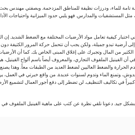
اومة تامة للماء، ودرزات نظيفة للمناطق المزدحمة. وبصفتي مهندس بحث
 مثل المستشفيات والمدارس. فهو يلبي حدود الميزانية واحتياجات الأد
ختبار كيفية تعامل مواد الأرضيات المختلفة مع الضغط الشديد. إن ال
إلى أرضية تبدو جميلة، ولكن يجب أن تتحمل حركة المرور الكثيفة دون 
الكثير من المال وتجبرك على إغلاق المبنى الخاص بك. كما أن الأرضيات
في أن الفينيل الملفوف التجاري، والمعروف أيضاً باسم ألواح الفينيل، هو
 الحرارة والضغط العاليين لضغط العديد من الطبقات معاً. وهذا يصنع م
الخدوش، وتمنع الماء وتدوم لسنوات عديدة. من واقع خبرتي في العمل، ي
 كبيراً في تكاليف التنظيف. لن تضطر إلى دفع أجور العمال لتشميع الأ
شكل جيد. دعونا نلقي نظرة عن كثب على ماهية الفينيل الملفوف في ال