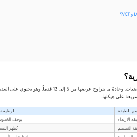
ية؟
الفينيل الملفوف التجاري عبارة عن لوح طويل ومرن من الأرضيات. وعادةً ما يتراوح عرضها من 6 إلى 12 قدماً. وهو 
ريعة على هيكلها:
م الطبقة
الوظيفة 
قة الارتداء
يوقف الخدوش
ة التصميم
يُظهر النم