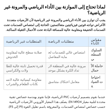
لماذا تحتاج إلى الموازنة بين الأداء الرياضي والمرونة غير
الرياضية؟
يجب أن توازن بين الأداء الرياضي والمرونة غير الرياضية لأن الأرضيات متعددة
الأغراض تواجه قوتين فيزيائيتين متعاكستين: الحاجة إلى امتصاص الصدمات تحت
الصدمات الخفيفة ومقاومة عالية للمسافة البادئة تحت الأحمال الثقيلة الساكنة.
مقياس
متطلبات الرياضة
المتطلبات غير الرياضية
الأداء
السلوك
امتصاص عالي للصدمات لح
صلابة سطح عالية لمقاومة
السطح
ماية المفاصل
الخدوش
ي
حاملة الأ
مرونة عالية في المنطقة لار
قدرة تحميل ثابتة عالية للطا
حمال
تداد الكرة بشكل موحد
ولات والكراسي
احتياجا
مقاومة كيميائية عالية لانس
ت الصيان
معامل احتكاك متناسق
كابات الطعام والشراب
ة
عندما نقوم بتصميم أرضيات PVC الرياضية، فإننا نقوم بهندسة خصائص تقنية
محددة لتلبية معيار EN 14904. يصنّف هذا المعيار الأوروبي الأرضيات الرياضية
حسب خصائص امتصاص الصدمات، والمعروفة باسم تقليل القوة (P1 إلى P3).