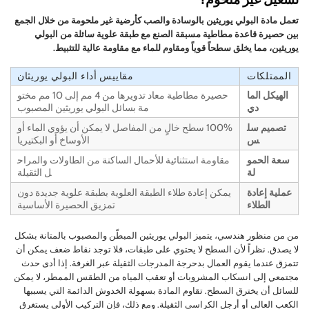
تعمل مادة البولي يوريثين بالوسادة والصب كأرضية غير ملحومة من خلال الجمع
بين حصيرة قاعدة مطاطية مسبقة الصنع مع طبقة علوية سائلة من البولي
يوريثين، مما يخلق سطحاً قوياً ومقاوم للماء مع مقاومة عالية للتثبيط.
الممتلكات
مقاييس أداء البولي يوريثان
الهيكل الما
حصيرة مطاطية معاد تدويرها من 4 مم إلى 10 مم مختو
دي
مة بسائل البولي يوريثين المصبوب
تصميم سل
100% سطح خالٍ من المفاصل لا يمكن أن يؤوي الماء أو
س
الأوساخ أو البكتيريا
سعة الحمو
مقاومة استثنائية للأحمال الساكنة من الطاولات والمراح
لة
ل الثقيلة
عملية إعادة
يمكن إعادة طلاء الطبقة العلوية بطبقة علوية جديدة دون
الطلاء
تمزيق الحصيرة الأساسية
من من منظور هندسي، يتميز البولي يوريثين المبطّن والمصبوب بالمتانة بشكل
لا يصدق. نظراً لأن السطح لا يحتوي على طبقات، فلا توجد نقاط ضعف يمكن أن
تتمزق عندما يقوم العمال بدحرجة المدرجات الثقيلة عبر الغرفة. إذا أدى حدث
مجتمعي إلى انسكاب المشروبات أو تعقب المياه من الطقس الممطر، لا يمكن
للسائل أن يخترق السطح. تقاوم المادة بسهولة الخدوش الدائمة التي يسببها
الكعب العالي أو أرجل الكراسي الثقيلة. ومع ذلك، فإن التركيب الأولي يستغرق