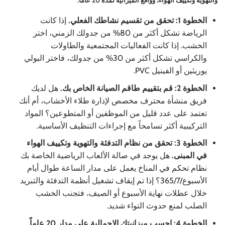
والتهوية وتكييف الهواء، وواقع الميزانية لمدة 20 عاماً.
الخطوة 1: تحقق من تقسيم نشاطك الفعلي.
إذا كانت
الرياضة تشكل أكثر من 80% من جدولك الزمني، اختر
الخشب. إذا كانت الفعاليات المجتمعية والطاولات
والكراسي تشكل أكثر من 30% من جدولك، فاختر البولي
يوريثين أو الفينيل PVC.
الخطوة 2: قم بتقييم طاقم الصيانة الخاص بك.
هل لديك
فريق منشأة محترف مخصص لإدارة طلاء الأخشاب، أم أنك
تعتمد على عدد قليل من الموظفين أو المتطوعين؟ المواد
التركيبية أكثر تسامحاً مع إجراءات التنظيف الأساسية.
الخطوة 3: تحقق من نظام التدفئة والتهوية وتكييف الهواء
في المبنى.
هل يوجد في صالة الألعاب الرياضية الخاصة بك
نظام تحكم في المناخ يعمل على مدار الساعة طوال أيام
الأسبوع/365/7؟ إذا تم إيقاف تشغيل أنظمة التدفئة والتبريد
خلال عطلات نهاية الأسبوع أو الصيف، فتجنب الخشب
الصلب لمنع حدوث التواء شديد.
الخطوة 4: احسب ميزانيتك الإجمالية على مدار 20 عاماً.