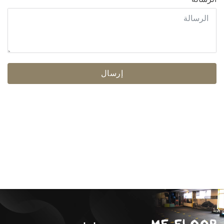
إرسال