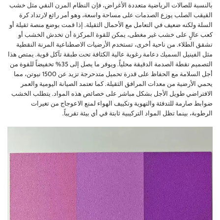
بالنسبة للصالات الرياضية متعددة الأغراض، فإن النظام المرن النقي مثل خشب
القيقب الصلب يوزع الصدمات على مساحة واسعة، وهو أمر رائع لارتداد كرة
السلة ولكنه ضعيف في التعامل مع الأحمال الثقيلة. إذا قمت بوضع منصة ثقيلة أو
كعب عالٍ على خشب غير مغطى، يمكن للقوة المركزة أن تخدش الخشب أو
تشقق الطلاء. من ناحية أخرى، تستخدم الأرضيات الاصطناعية المرنة النقطية
مثل الفينيل السميك دعامة رغوية عالية الكثافة تحت طبقة تآكل قوية. يمتص هذا
التصميم نقطة الصدمة الدقيقة محلياً. ويوفر ما يصل إلى 35% تخفيضاً للقوة من
أجل السلامة مع الحفاظ على قدرة تحميل متدحرجة تزيد عن 1500 نيوتن، مما
يحمي الأرضية من معدات المرافق الثقيلة. كما تعتمد الصيانة اليومية والعمر
الافتراضي طويل الأجل بشكل مباشر على خصائص هذه المواد. يتطلب الخشب
ضوابط صارمة للتدفئة والتهوية وتكييف الهواء لمنع الاعوجاج من تغيرات
الرطوبة، بينما تظل المواد التركيبية ثابتة في أي بيئة تقريباً.