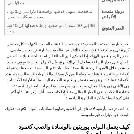
ت قياسي
مرونة متعددة
منخفضة؛ يسهل خدشها بواسطة الكراسي وإتلافها ب
الأغراض
سبب انسكابات المياه
38 إلى 50 سنة إذا تم صقلها وإعادة صقلها كل 10 سن
العمر المتوقع
وات
أحترم تاريخ الملاعب المصنوعة من خشب القيقب الصلب، لكنها تشكل مخاطر
كبيرة في مساحة حقيقية متعددة الأغراض. فالخشب عبارة عن بوليمر طبيعي
يمتص الرطوبة من الهواء. إذا لم يكن لدى الصالة الرياضية الخاصة بك تحكم في
المناخ على مدار الساعة وطوال أيام الأسبوع، فإن الألواح الخشبية سوف تتمدد
وتتشوه خلال الأشهر الرطبة. بالنسبة للمناسبات غير الرياضية، يجب عليك شراء
أغطية أرضية واقية ثقيلة وباهظة الثمن لأرضية الصالة الرياضية. يتطلب نشر هذه
الأغطية عمالة كبيرة ومساحة تخزين كبيرة. التكلفة الرأسمالية الأولية للأخشاب
هي الأعلى في هذا المجال، ويجب أن تضع ميزانية لدورات الصنفرة العميقة
وإعادة الطلاء. وتبقى الخيار المثالي فقط إذا كانت منشأتك تركز 80% أو أكثر
على كرة السلة والكرة الطائرة التنافسية.
إذا كنت ترغب بأرضية لا تحتاج إلى أغطية وتقاوم انسكابات المياه الكثيفة، فعليك
البحث عن خيارات غير ملحومة.
كيف يعمل البولي يوريثين بالوسادة والصب كعمود
تشغيل غير ملحوم؟