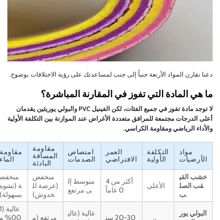
دعنا نقارن المواد الأربعة جنباً إلى جنب لمساعدتك على رؤية الاختلافات بوضوح.
ما هي المادة التي تفوز في المقارنة المباشرة؟
لا توجد مادة تفوز في جميع الفئات، لكن الفينيل PVC والبولي يوريثين يقدمان
أعلى الدرجات مجتمعة للمرافق متعددة الأغراض عند الموازنة بين التكلفة الأولية
والأداء الرياضي ومقاومة الكراسي.
مقاومة
مواد
التكلفة
العمر
امتصاص
مقاومة
المسافة
الأرضيات
الأولية
الافتراضي
الصدمات
الماء
البادئة
خشب القي
منخفض
منخفض
أكثر من 4
متوسط إل
قب الصل
الأعلى
(عرضة لل
ة (تشوه
0 عاماً
ى مرتفع
ب
خدوش)
بسهولة)
عالية (1
البولي يور
عالية (عالي
20-30 سن
مرتفع (م
00% م