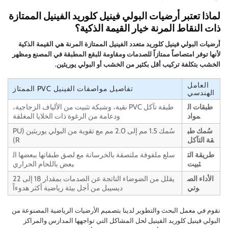
لماذا تعتبر أرضيات البولي فينيل كلوريد الفينيل الممتازة
ذات النقاط المرنة خيار القيمة الذكية؟
أرضيات البولي فينيل كلوريد متعدد الفينيل الممتازة المرنة هي القيمة الذكية
لأنها توفر امتصاصاً ممتازاً للصدمات ومقاومة للبقع المطبقة في المصنع ومظهر
الخشب بتكلفة تركيب أقل بكثير من الخشب أو البولي يوريثين.
العامل
تفاصيل مواصفات الفينيل PVC الممتاز
الهندسي
طبقات ال
طبقة تآكل PVC نقية، وشبكة تثبيت من الألياف الزجاجية،
مواد
ودعامة من الرغوة ذات الخلايا المغلقة
سُمك طب
سُمك 1.5 مم إلى 2.0 مم مع تقوية من البولي يوريثين (PU
قة التآكل
R)
طريقة الت
سلع ملفوفة ملتصقة بالخرسانة مع لصق طبقاتها ببعضها ال
ثبيت
بعض باللحام الحراري
الأداء الص
يقلل من الضوضاء الناتجة عن الصدمات بمقدار 18 إلى 22
وتي
ديسيبل من أجل بيئة رياضية أكثر هدوءاً
نقوم في معمل البحث والتطوير لدينا بتصميم الأرضيات الرياضية المصنوعة من
البولي فينيل كلوريد الفينيل لحل المشاكل التي تواجهها المدارس والمراكز