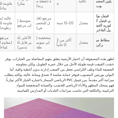
يثين المصب
عالية
ة (نقطة م
ة
متاز)
قاومة لل
وب
رنة)
ماء)
فينيل بول
مرتفع (قاب
عالية (م
ي فينيل ك
متوسط إ
معتدل
15-20 سنة
ل للتخصي
قاومة لل
لوريد الفين
لى مرتفع
ص)
رطوبة)
يل الفاخر
منخفضة إ
الأعلى (غ
مرتفع
مطاط مب
أكثر من 2
معتدل
لى متوس
ير قابل لل
(مقاوم ل
ركن
0 عاماً
طة
تدمير)
لماء)
تُظهر هذه المصفوفة أن اختيار الأرضية يتعلق بفهم المفاضلة بين الخيارات. يوفر
خشب القيقب قيمة طويلة الأجل من خلال عمره الطويل، ولكن مقاومته
الضعيفة للماء وتلف الكراسي تجعل من الصعب إدارته بدون أغطية واقية. أما
البولي يوريثين المصبوب فيوفر حماية سلسة لا تصدق ومتانة عالية، ولكنه يتطلب
ميزانية أكبر مقدماً. يبرز فينيل PVC الرياضي الممتاز باعتباره الخيار الأكثر توازناً.
فهو يمنحك المظهر والأداء الرياضي للخشب، والصيانة المنخفضة للمواد
التركيبية، والتكلفة التي تناسب ميزانيات البلديات أو المدارس القياسية.