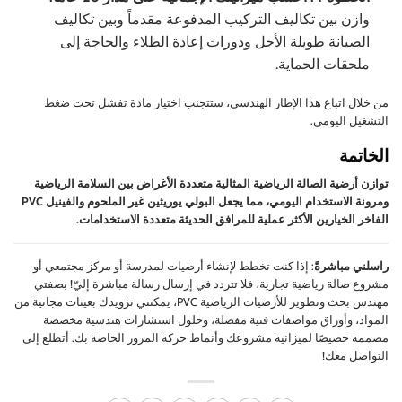
وازن بين تكاليف التركيب المدفوعة مقدماً وبين تكاليف
الصيانة طويلة الأجل ودورات إعادة الطلاء والحاجة إلى
ملحقات الحماية.
من خلال اتباع هذا الإطار الهندسي، ستتجنب اختيار مادة تفشل تحت ضغط
التشغيل اليومي.
الخاتمة
توازن أرضية الصالة الرياضية المثالية متعددة الأغراض بين السلامة الرياضية
ومرونة الاستخدام اليومي، مما يجعل البولي يوريثين غير الملحوم والفينيل PVC
الفاخر الخيارين الأكثر عملية للمرافق الحديثة متعددة الاستخدامات.
راسلني مباشرةً
: إذا كنت تخطط لإنشاء أرضيات لمدرسة أو مركز مجتمعي أو
مشروع صالة رياضية تجارية، فلا تتردد في إرسال رسالة مباشرة إليّ! بصفتي
مهندس بحث وتطوير للأرضيات الرياضية PVC، يمكنني تزويدك بعينات مجانية من
المواد، وأوراق مواصفات فنية مفصلة، وحلول استشارات هندسية مخصصة
مصممة خصيصًا لميزانية مشروعك وأنماط حركة المرور الخاصة بك. أتطلع إلى
التواصل معك!