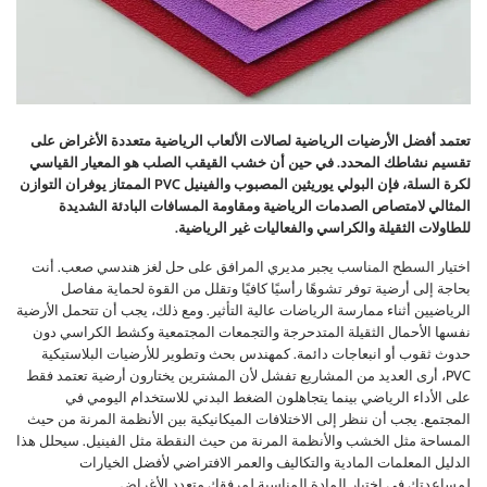
تعتمد أفضل الأرضيات الرياضية لصالات الألعاب الرياضية متعددة الأغراض على
تقسيم نشاطك المحدد. في حين أن خشب القيقب الصلب هو المعيار القياسي
لكرة السلة، فإن البولي يوريثين المصبوب والفينيل PVC الممتاز يوفران التوازن
المثالي لامتصاص الصدمات الرياضية ومقاومة المسافات البادئة الشديدة
للطاولات الثقيلة والكراسي والفعاليات غير الرياضية.
اختيار السطح المناسب يجبر مديري المرافق على حل لغز هندسي صعب. أنت
بحاجة إلى أرضية توفر تشوهًا رأسيًا كافيًا وتقلل من القوة لحماية مفاصل
الرياضيين أثناء ممارسة الرياضات عالية التأثير. ومع ذلك، يجب أن تتحمل الأرضية
نفسها الأحمال الثقيلة المتدحرجة والتجمعات المجتمعية وكشط الكراسي دون
حدوث ثقوب أو انبعاجات دائمة. كمهندس بحث وتطوير للأرضيات البلاستيكية
PVC، أرى العديد من المشاريع تفشل لأن المشترين يختارون أرضية تعتمد فقط
على الأداء الرياضي بينما يتجاهلون الضغط البدني للاستخدام اليومي في
المجتمع. يجب أن ننظر إلى الاختلافات الميكانيكية بين الأنظمة المرنة من حيث
المساحة مثل الخشب والأنظمة المرنة من حيث النقطة مثل الفينيل. سيحلل هذا
الدليل المعلمات المادية والتكاليف والعمر الافتراضي لأفضل الخيارات
لمساعدتك في اختيار المادة المناسبة لمرفقك متعدد الأغراض.