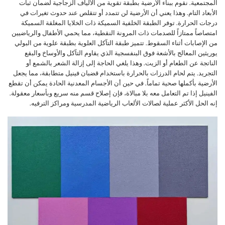
المجتمعية. نقوم ببناء الأرضية بطبقة تقوية من الألياف الزجاجية لضمان ثبات
الأبعاد التام. وهذا يعني أن الأرضية لن تتمدد أو تتقلص عند حدوث تغيرات في
درجات الحرارة. توفر الطبقة الخلفية السميكة ذات الخلايا المغلقة السميكة
امتصاصاً ممتازاً للصدمات ذات المرونة النقطية، مما يحمي الأطفال والرياضيين
من الإصابات أثناء السقوط. تتميز طبقة التآكل العلوية بطبقة علوية من البولي
يوريثين المعالج بالأشعة فوق البنفسجية الذي يقاوم التآكل والأوساخ والبقع
الناتجة عن الطعام أو الزيت. وهذا يلغي الحاجة إلى إزالة الشعر بالشمع أو
التجريد. يتم لحام الدرزات بالحرارة باستخدام قضبان فينيل متطابقة، مما يجعل
الأرضية بأكملها صحية تماماً. في حين أن الأجسام المعدنية الحادة يمكن أن تقطع
الفينيل إذا تم التعامل معه بلا مبالاة، فإن إصلاح قسم منه سريع وبأسعار معقولة.
إنه الحل الأكثر عملية لصالات الألعاب الرياضية المدرسية ومراكز الترفيه.