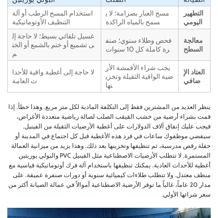
التطهير
مسح الغبار بصرامة؛ لا ي
استخدام المسح الرطب أو آلة
اليومي
سمح بالمياه الراكدة
التنظيف الأوتوماتيكية
غسيل تلقائي بسيط؛ لا حاجة إل
معالجة
فحص وطلاء سنوي؛ صنف
ى تشميع أو ختم بالشمع أو الخت
السطح
رة كاملة كل 10 سنوات
م
يجب شراء الأقمشة الأر
العتاد الإ
لا حاجة إلى أغطية واقية للأحدا
ضية الواقية الثقيلة وتخزي
ضافي
ث العامة
نها
ينظر العديد من المشترين فقط إلى التكلفة المادية لكل متر مربع. وهذا خطأ. إذا
قمت بشراء أرضية من خشب القيقب الصلب لصالة رياضية متعددة الأغراض،
فيجب عليك إنفاق آلاف الدولارات على أغطية الأرضيات الثقيلة من الفينيل.
سيقضي موظفوك ساعات في فرد هذه الأغطية قبل كل اجتماع في المدينة أو
حفلة رقص مدرسية، ثم تنظيفها وتخزينها بعد ذلك. وهذا يزيد من ميزانية العمالة
المستمرة. لا تتطلب الأرضيات الاصطناعية مثل الفينيل PVC والبولي يوريثين
أغطية للأحداث العادية. يمكنك تنظيفها باستخدام آلة فرك أوتوماتيكية قياسية مع
منظف معتدل. ولا تتطلب طلاءات كيميائية سنوية أو دورات صنفرة عميقة. على
مدار 20 عاماً، غالباً ما توفر الأرضية الاصطناعية أموالاً في عمالة الصيانة أكثر من
سعر شرائها الأولي.