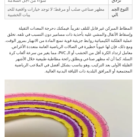
نزلاق
سواء من أجل السلامة
النوع الجم
مظهر صناعي صلب أو مرقط؛ لا توجد خيارات واقعية للحب
الي
يبات الخشبية
المطاط المبركن غير قابل للتلف تقريباً. فيمكنك دحرجة المعدات الثقيلة
وإسقاط الأثقال والمشي عليه بأحذية ذات مسامير دون التسبب في تلفه. تخلق
عملية الفلكنة الكيميائية روابط جزيئية قوية تمنع المادة من الانهيار بمرور الوقت.
ومع ذلك، فإن لها عيوباً خطيرة في الصالات الرياضية العامة متعددة الأغراض.
معامل ارتداد الكرة أقل من الخشب أو الـ PVC، مما يغير من سرعة ألعاب كرة
السلة. كما أن له مظهر صناعي ويطلق رائحة مطاطية طبيعية خلال الأشهر
القليلة الأولى بعد التركيب. وهو يناسب بشكل أفضل في الملاعب الرياضية
المجتمعية أو المرافق البلدية ذات اللياقة البدنية العالية.