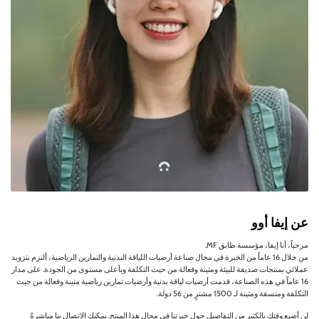
عن إيفا أوو
مرحباً، أنا إيفا، مؤسسة طابق MF.
من خلال 16 عاماً من الخبرة في مجال صناعة أرضيات اللياقة البدنية والتمارين الرياضية، ألتزم بتزويد
عملائي بمنتجات صديقة للبيئة ومتينة وفعالة من حيث التكلفة وبأعلى مستوى من الجودة. على مدار
16 عاماً في هذه الصناعة، قدمت أرضيات لياقة بدنية وأرضيات تمارين رياضية متينة وفعالة من حيث
التكلفة ومتسقة ومتينة لـ 1500 مشترٍ من 56 دولة.
لن أضيع وقتك بالكثير من التفاصيل حول خبرتنا في مجال هذا المنتج. يمكنك الاتصال بنا مباشرةً