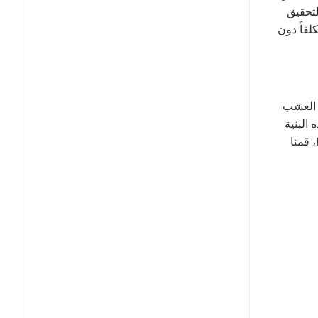
لتحقيق
لفاً دون
ط العشب
البنية
تمنع مشاكل انفصال الدعامة التي أراها عادةً في العينات المرتجعة من المنتجات المنافسة. عندما قمنا بتطوير دعامة RageTurf Rally، قمنا