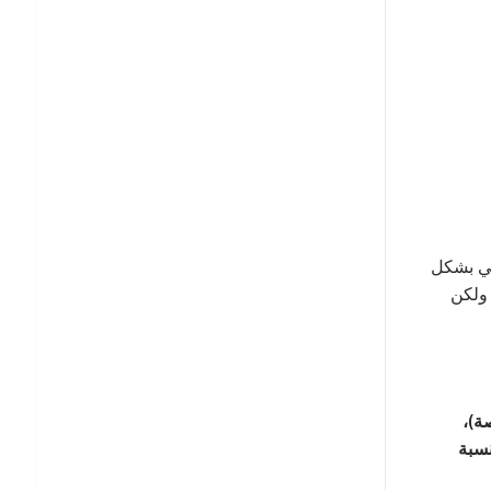
قي بشكل
 ولكن
لأرضيات المطاطية لمناطق رفع الأثقال (بسمك 3/8 بوصة -3/4 بوصة)،
نسبة