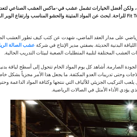
صة، ولكن أفضل الخيارات تشمل عشب في-ماكس العشب الصناعي لتعد
الاستخدامات، وRageTurf Rally للتدريبات عالية الكثافة، و Fit Turf للراحة. ابحث عن المواد المتينة والحشو المناسب وارتفاع 
 الرياضي على مدار العقد الماضي، شهدت عن كثب كيف تطور العشب ال
لياقة البدنية الحديثة. بصفتي مدير الإنتاج في شركة
عشب الصالة الري
ت العشب المختلفة لتلبية المتطلبات الصعبة لبيئات التدريب الحالية.
لجودة الصارمة. أشاهد كل يوم المواد الخام تتحول إلى أسطح لياقة بدني
ات وحتى تدريبات العدو المكثفة. ما يجعل هذا الأمر مجزياً بشكل خا
. يلعب التركيب الجزيئي للألياف التي ننتجها وكثافة المواد الداعمة وحت
ذي يؤدي الأداء الأمثل في الصالات الرياضية.