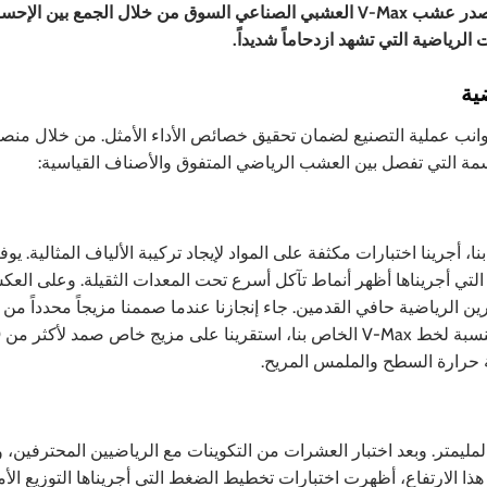
ومواد اصطناعية متينة مثل البولي إيثيلين أو مزيج النايلون. يتصدر عشب V-Max العشبي الصناعي السوق من خلال الجمع بين
الرياضية التي تشهد ازدحاماً شديداً.
ية
وانب عملية التصنيع لضمان تحقيق خصائص الأداء الأمثل. من خلال من
مة التي تفصل بين العشب الرياضي المتفوق والأصناف القياسية:
جرينا اختبارات مكثفة على المواد لإيجاد تركيبة الألياف المثالية. يوف
ة التي أجريناها أظهر أنماط تآكل أسرع تحت المعدات الثقيلة. وعلى الع
رين الرياضية حافي القدمين. جاء إنجازنا عندما صممنا مزيجاً محدداً من 
إي
ة حرارة السطح والملمس المريح.
لمليمتر. وبعد اختبار العشرات من التكوينات مع الرياضيين المحترفين، و
0.75 بوصة (19 ملم) تقريباً. وعند هذا الارتفاع، أظهرت اختبارات تخطيط الضغط التي أجريناها التوزيع 