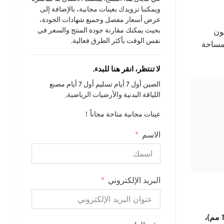
ويمكننا تزويدك بعينات مجانية، بالإضافة إلى
عرض أسعار مفصل وجميع شهادات الجودة،
بحيث يمكنك مقارنة جودة المنتج والسعر في
ون
نفس الوقت بأكثر الطرق فعالية.
 مساحة
لا تنتظر، انقر هنا للبدء.
الصين أول 7 أيام تسليم أول 7 أيام مصنع
اللياقة البدنية والأرضيات الرياضية,
عينات مجانية متاحة مجاناً！
الاسم
البريد الإلكتروني
أفضل عشب اصطناعي للصالات الرياضية هو العشب الذي يتميز بارتفاع متوسط للوبر (حوالي 0.75 بوصة)، وحشوة دعم كافية (5-12 مم)،