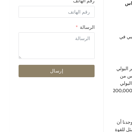
رقم الهاتف
 الإحساس
الرسالة
صبي في
ر البولي
إرسال
كس من
البولي
ثيلين/النايلون مصمماً خصيصاً لمختلف تطبيقات التدريب. بالنسبة لخط V-Max الخاص بنا، استقرينا على مزيج خاص صمد لأكثر من 200,000
جدنا أن
الأمثل للقوة