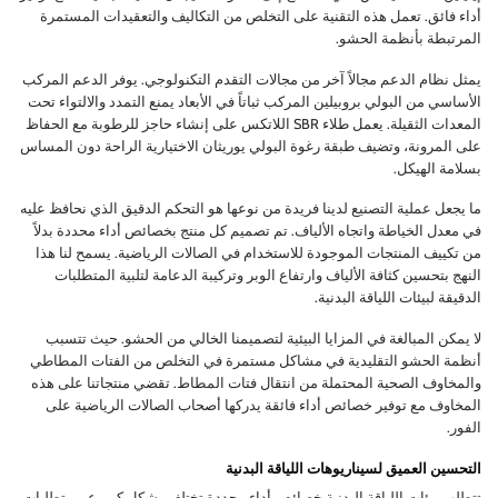
أداء فائق. تعمل هذه التقنية على التخلص من التكاليف والتعقيدات المستمرة
المرتبطة بأنظمة الحشو.
يمثل نظام الدعم مجالاً آخر من مجالات التقدم التكنولوجي. يوفر الدعم المركب
الأساسي من البولي بروبيلين المركب ثباتاً في الأبعاد يمنع التمدد والالتواء تحت
المعدات الثقيلة. يعمل طلاء SBR اللاتكس على إنشاء حاجز للرطوبة مع الحفاظ
على المرونة، وتضيف طبقة رغوة البولي يوريثان الاختيارية الراحة دون المساس
بسلامة الهيكل.
ما يجعل عملية التصنيع لدينا فريدة من نوعها هو التحكم الدقيق الذي نحافظ عليه
في معدل الخياطة واتجاه الألياف. تم تصميم كل منتج بخصائص أداء محددة بدلاً
من تكييف المنتجات الموجودة للاستخدام في الصالات الرياضية. يسمح لنا هذا
النهج بتحسين كثافة الألياف وارتفاع الوبر وتركيبة الدعامة لتلبية المتطلبات
الدقيقة لبيئات اللياقة البدنية.
لا يمكن المبالغة في المزايا البيئية لتصميمنا الخالي من الحشو. حيث تتسبب
أنظمة الحشو التقليدية في مشاكل مستمرة في التخلص من الفتات المطاطي
والمخاوف الصحية المحتملة من انتقال فتات المطاط. تقضي منتجاتنا على هذه
المخاوف مع توفير خصائص أداء فائقة يدركها أصحاب الصالات الرياضية على
الفور.
التحسين العميق لسيناريوهات اللياقة البدنية
تتطلب بيئات اللياقة البدنية خصائص أداء محددة تختلف بشكل كبير عن متطلبات