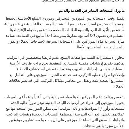
من خلال الاختيار الدقيق للألياف وتحسين نسيج السطح.
ما وراء المنتجات: التمايز في الخدمة والدعم
يفصل وقت الاستجابة بين الموردين المحترفين وموردي السلع الأساسية. نحتفظ
بمستويات مخزون استراتيجية تسمح لنا بشحن المنتجات القياسية في غضون 48
ساعة من تأكيد الطلب. بالنسبة للطلبات المخصصة، تضمن جدولة الإنتاج لدينا
التسليم في غضون 2-3 أسابيع، مقارنةً بمتوسط 4-6 أسابيع في الصناعة. تساعد
ميزة السرعة هذه الموزعين على الاستجابة السريعة لاحتياجات العملاء والفوز
بالمشاريع ضد المنافسين الأبطأ.
تتجاوز الاستشارات الفنية مواصفات المنتج. يضم فريقنا متخصصين في التركيب
يمكنهم تقديم إرشادات مفصلة للمشاريع المعقدة. نحن نراجع ظروف الأرضية
السفلية، ونوصي بإجراءات التجهيز، ونقدم الدعم في استكشاف الأخطاء
وإصلاحها طوال عملية التركيب. تساعد هذه الخبرة الموزعين على التعامل مع
المشاريع الصعبة بثقة وتقلل من مخاطر مشاكل التركيب التي قد تضر بعلاقات
العملاء.
يتضمن برنامج دعم الموزعين لدينا مواد تسويقية وتدريباً فنياً ودعماً في المبيعات
يحول الموزعين إلى خبراء في أرضيات اللياقة البدنية. نوفر صوراً عالية الدقة
للمنتجات وأوراق المواصفات وأدلة التركيب التي يمكن للموزعين استخدامها مع
عملائهم. تغطي الدورات التدريبية المنتظمة المنتجات الجديدة وتقنيات التركيب
واتجاهات السوق التي تساعد الموزعين على أن يصبحوا مستشارين موثوقين
بدلاً من مجرد بائعي منتجات.