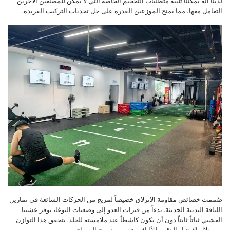
لدينا أنه يمكننا تلبية متطلبات التحجيم الخاصة التي لا يمكن للمصنعين الآخرين
التعامل معها، مما يمنح الموزعين القدرة على حل تحديات التركيب الفريدة.
صُممت خصائص مقاومة الانزلاق خصيصاً لمزيج من الحركات الشائعة في تمارين
اللياقة البدنية الحديثة. بدءاً من فترات العدو إلى وضعيات اليوغا، يوفر عشبنا
العشبي ثباتاً ثابتاً دون أن يكون كاشطاً عند ملامسته للجلد. يتحقق هذا التوازن