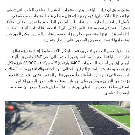
يمتلئ سوق أرضيات اللياقة البدنية بمنتجات العشب الصناعي العامة التي تدعي
أنها تصلح للصالات الرياضية. ومع ذلك، فإن معظم هذه المنتجات مصممة في
الأصل للرياضات الخارجية أو لتطبيقات المناظر الطبيعية. ما نقدمه يختلف اختلافًا
جوهريًا - فقد تم تصميم عشبنا من الألف إلى الياء خصيصًا لبيئات اللياقة البدنية
الداخلية. هذا النهج المتخصص يخلق مزايا حقيقية وقابلة للقياس يمكن للموزعين
استخدامها لتمييز أنفسهم والحصول على أسعار متميزة.
بعد سنوات من البحث والتطوير، قمنا بابتكار ثلاثة خطوط إنتاج متميزة تعالج
تطبيقات اللياقة البدنية المختلفة. يتميز العشب الرياضي MF الخاص بنا بألياف
البولي إيثيلين أحادية الشعيرات 100% بارتفاع 15 مم وكثافة 63,000 غرزة لكل
متر مربع. ويوفر هذا المزيج التوازن المثالي بين المتانة والأداء في بيئات الصالات
الرياضية التي تشهد ازدحاماً شديداً. يضمن نظام الدعم الثلاثي - قماش قاعدة
مزدوج من البولي بروبيلين بولي بروبيلين ودعامة ثانوية من البولي إيثيلين
الصافي وطلاء أخضر من البولي يوريثين - ثباتاً وطول عمر لا يمكن أن يضاهيه
العشب القياسي.