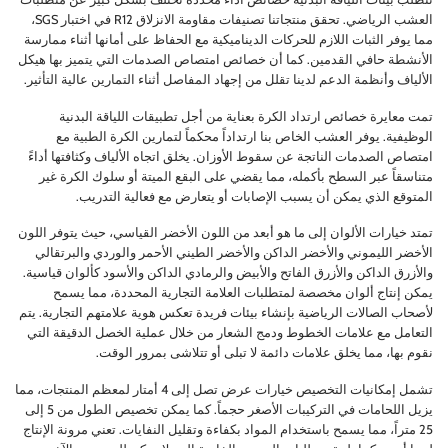
العشب الرياضي. تحقق منتجاتنا تصنيفات مقاومة الانزلاق R12 في اختبار SGS،
مما يوفر الثبات اللازم للحركات الديناميكية مع الحفاظ على أمانها أثناء ممارسة
الأنشطة حافي القدمين. كما أن خصائص امتصاص الصدمات التي يتميز بها هيكل
الألياف وأنظمة الدعم لدينا تقلل من إجهاد المفاصل أثناء التمارين عالية التأثير.
تمت معايرة خصائص ارتداد الكرة بعناية من أجل تطبيقات اللياقة البدنية
الوظيفية. يوفر العشب الخاص بنا ارتداداً محكماً لتمارين الكرة الطبية مع
امتصاص الصدمات الناتجة عن سقوط الأوزان. يخلق اتجاه الألياف وكثافتها أداءً
متناسقاً عبر السطح بأكمله، مما يقضي على البقع الميتة أو سلوك الكرة غير
المتوقع الذي يمكن أن يسبب الإصابات أو يتعارض مع فعالية التدريب.
تمتد خيارات الألوان إلى ما هو أبعد من اللون الأخضر القياسي، حيث يتوفر اللون
الأخضر الليموني والأخضر الداكن والأخضر الطيني الأحمر والوردي والبرتقالي
والأزرق الداكن والأزرق الفاتح والأبيض والرمادي الداكن والأسود كألوان قياسية.
يمكن إنتاج ألوان مخصصة لمتطلبات العلامة التجارية المحددة، مما يسمح
لأصحاب الصالات الرياضية بإنشاء بيئات فريدة تعكس هوية علامتهم التجارية. يتم
التعامل مع علامات الخطوط ودمج الشعار من خلال عملية الخصل الدقيقة التي
نقوم بها، مما يخلق علامات دائمة لا تبلى أو تتلاشى بمرور الوقت.
تشمل إمكانيات التخصيص خيارات عرض تصل إلى 4 أمتار لمعظم المنتجات، مما
يزيل اللحامات في التركيبات الأصغر حجماً. كما يمكن تخصيص الطول من 5 إلى
25 متراً، مما يسمح باستخدام المواد بكفاءة وتقليل النفايات. تعني مرونة الإنتاج