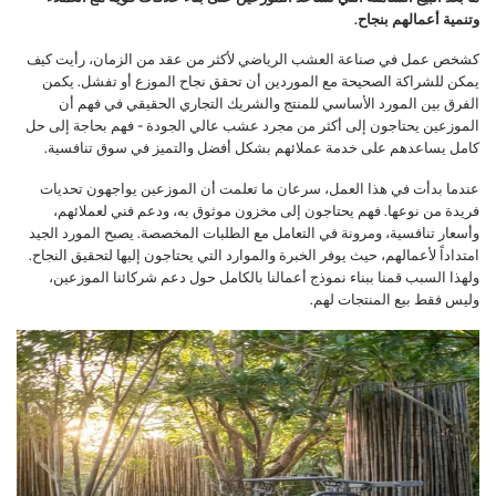
وتنمية أعمالهم بنجاح.
كشخص عمل في صناعة العشب الرياضي لأكثر من عقد من الزمان، رأيت كيف
يمكن للشراكة الصحيحة مع الموردين أن تحقق نجاح الموزع أو تفشل. يكمن
الفرق بين المورد الأساسي للمنتج والشريك التجاري الحقيقي في فهم أن
الموزعين يحتاجون إلى أكثر من مجرد عشب عالي الجودة - فهم بحاجة إلى حل
كامل يساعدهم على خدمة عملائهم بشكل أفضل والتميز في سوق تنافسية.
عندما بدأت في هذا العمل، سرعان ما تعلمت أن الموزعين يواجهون تحديات
فريدة من نوعها. فهم يحتاجون إلى مخزون موثوق به، ودعم فني لعملائهم،
وأسعار تنافسية، ومرونة في التعامل مع الطلبات المخصصة. يصبح المورد الجيد
امتداداً لأعمالهم، حيث يوفر الخبرة والموارد التي يحتاجون إليها لتحقيق النجاح.
ولهذا السبب قمنا ببناء نموذج أعمالنا بالكامل حول دعم شركائنا الموزعين،
وليس فقط بيع المنتجات لهم.