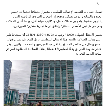
للتركيب.
تفضل حسابات التكلفة الإجمالية للملكية باستمرار منتجاتنا عندما يتم تقييم
الجودة والمتانة والدعم بشكل صحيح. إن أصحاب الصالات الرياضية الذين
يختارون عشبنا يواجهون تعطلات أقل، وتكاليف صيانة أقل، ورضا أعلى للعملاء -
وهي عوامل تبرر الأسعار الممتازة وتخلق فرصاً تجارية متكررة للموزعين.
يضمن الامتثال لشهادة REACH وشهادة CE (EN 15330-1:2013) أن منتجاتنا تلبي
أعلى معايير السلامة والبيئة. هذا الامتثال التنظيمي يزيل المخاوف بشأن قبول
المنتج ويقلل من مخاطر المسؤولية لكل من الموزعين والعملاء النهائيين. يوفر
اختبار مقاومة الحرائق وفقًا لمعايير Ef1 ضمانًا إضافيًا للسلامة المطلوبة لمرافق
اللياقة البدنية التجارية.