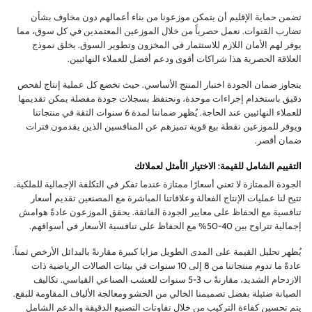
تضمن حماية الإقليم أن يتمكن موزعونا من بناء أعمالهم دون مخاوف بشأن
تضارب القنوات. نعمل حصرياً من خلال الموزعين المعتمدين في كل سوق، مما
يوفر لهم الأمان اللازم للاستثمار في المخزون وتطوير السوق. يخلق نموذج
العلاقة الحصرية هذا شراكات أقوى ودعم أفضل للعملاء النهائيين.
يتجاوز ضمان الجودة اختبار المنتج الأساسي. حيث تخضع كل عملية إنتاج لفحص
دقيق باستخدام إجراءات موحدة، ونحتفظ بسجلات جودة مفصلة يمكن تقديمها
للعملاء النهائيين عند الحاجة. يُظهر ضماننا لمدة 6 سنوات الثقة في منتجاتنا
ويوفر للموزعين نقطة بيع قوية تميزهم عن المنافسين الذين يقدمون فترات
ضمان أقصر.
التقييم الشامل للقيمة: الاختيار الأمثل لعملائك
الجودة الممتازة لا تعني أسعارًا ممتازة عندما تفكر في التكلفة الإجمالية للملكية.
تتيح لنا عمليات الإنتاج الفعالة وعلاقاتنا المباشرة مع المصنعين تقديم أسعار
تنافسية مع الحفاظ على معايير الجودة الفائقة. يحقق الموزعون عادةً هوامش
إجمالية تتراوح بين 40-50% مع الحفاظ على تنافسية الأسعار في أسواقهم.
يُظهر تحليل القيمة على المدى الطويل مزايا كبيرة مقارنةً بالبدائل الأرخص ثمناً.
عادةً ما تدوم منتجاتنا من 8 إلى 10 سنوات في بيئات الصالات الرياضية ذات
الازدحام الشديد، مقارنةً ب 3-5 سنوات للعشب الصناعي القياسي. تكاليف
الصيانة ضئيلة بفضل تصميمنا الخالي من الحشو ومعالجة الألياف المقاومة للبقع.
يتم تحسين كفاءة التركيب من خلال تفاوتات التصنيع الدقيقة والدعم الشامل