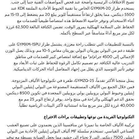
تصبح الاختلافات الرئيسية واضحة عند فحص المواصفات الفنية جنباً إلى جنب.
يستخدم طراز GYMXM-20 الخاص بنا تقنية الخيوط الأحادية الملتفة KDK عند
5500 ديتكس، مما يخلق ارتفاعاً مستقيماً للوبر يبلغ 20 مم ينضغط إلى 13-15 مم
أثناء الاستخدام. وتوفر خاصية الانضغاط هذه امتصاصاً طبيعياً للصدمات مع
الحفاظ على السلامة الهيكلية بمرور الوقت. تضمن الكثافة البالغة 62,500 غرزة
لكل متر مربع أداءً متناسقاً عبر السطح بأكمله.
بالنسبة للتطبيقات التي تتطلب راحة معززة، يشتمل طراز GYMXM-15PU على
طبقة دعم من البولي يوريثان البولي يوريثان مقاس 5-10 مم. وبذلك يصل الوزن
الإجمالي إلى 4500 جرام/م² مع إضافة امتصاص كبير للصدمات في مناطق
التدريب عالية الكثافة. تم تصميم تكامل الرغوة للحفاظ على ثبات الأبعاد مع
توفير تأثير التوسيد الذي يقلل من إجهاد المفاصل أثناء الحركات الديناميكية.
يمثل منتجنا الأكثر تقدماً، GYMZQ-25، طفرة في تكنولوجيا الألياف المزدوجة.
فمن خلال الجمع بين الألياف المستقيمة المصنوعة من البولي إيثيلين البولي
إيثيلين وخيوط البولي بروبيلين بولي بروبيلين المجعدة في تكوين 8500 ديتكس،
نحقق الدعم الهيكلي والراحة في منتج واحد. يوفر ارتفاع الوبر 25 مم مع
40,000 غرزة لكل متر مربع متانة استثنائية لأكثر البيئات الرياضية تطلباً.
التكنولوجيا الفريدة من نوعها وتطبيقات براءات الاختراع
تركيبة الألياف الخاصة بنا تميزنا عن منافسينا الذين يعتمدون على تصنيع العشب
الصناعي القياسي. تستخدم سلسلة MF ألياف البولي إيثيلين الأحادية من البولي
إيثيلين 7500 ديتكس التي لا تحتاج إلى حشو، مما يجعل الصيانة بسيطة مع توفير