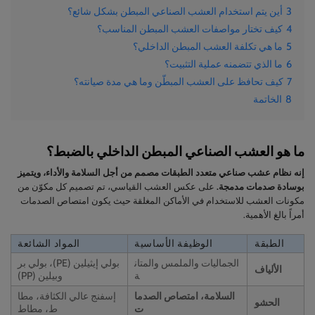
3
أين يتم استخدام العشب الصناعي المبطن بشكل شائع؟
4
كيف تختار مواصفات العشب المبطن المناسب؟
5
ما هي تكلفة العشب المبطن الداخلي؟
6
ما الذي تتضمنه عملية التثبيت؟
7
كيف تحافظ على العشب المبطّن وما هي مدة صيانته؟
8
الخاتمة
ما هو العشب الصناعي المبطن الداخلي بالضبط؟
إنه نظام عشب صناعي متعدد الطبقات مصمم من أجل السلامة والأداء، ويتميز
بوسادة صدمات مدمجة.
على عكس العشب القياسي، تم تصميم كل مكوّن من
مكونات العشب للاستخدام في الأماكن المغلقة حيث يكون امتصاص الصدمات
أمراً بالغ الأهمية.
الطبقة
الوظيفة الأساسية
المواد الشائعة
الجماليات والملمس والمتان
بولي إيثيلين (PE)، بولي بر
الألياف
ة
وبيلين (PP)
السلامة، امتصاص الصدما
إسفنج عالي الكثافة، مطا
الحشو
ت
ط، مطاط