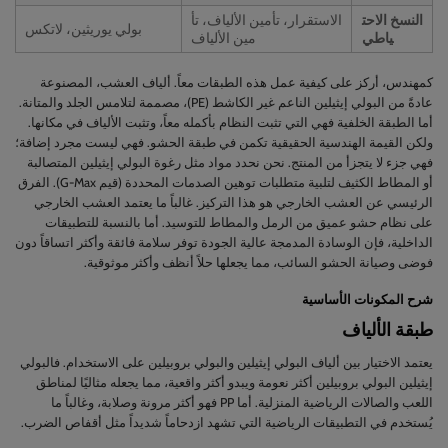
النسخ الاحت
الاستقرار، تأمين الألياف، تأ
بولي يوريثين، لاتكس
ياطي
مين الألياف
كمهندس، أركز على كيفية عمل هذه الطبقات معاً. ألياف العشب، المصنوعة
عادةً من البولي إيثيلين الناعم غير الكاشط (PE)، مصممة لتلامس الجلد والمتانة.
أما الطبقة الخلفية فهي التي تثبت النظام بأكمله معاً، وتثبت الألياف في مكانها.
ولكن القيمة الهندسية الحقيقية تكمن في طبقة الحشو. فهي ليست مجرد إضافة؛
فهي جزء لا يتجزأ من المنتج. نحن نحدد مواد مثل رغوة البولي إيثيلين المتصالبة
أو المطاط الكثيف لتلبية متطلبات توهين الصدمات المحددة (قيم G-Max). الفرق
الرئيسي عن العشب الخارجي هو هذا التركيز. غالباً ما يعتمد العشب الخارجي
على نظام حشو عميق من الرمل والمطاط للتوسيد. أما بالنسبة للتطبيقات
الداخلية، فإن الوسادة المدمجة عالية الجودة توفر سلامة فائقة وأكثر اتساقاً دون
فوضى وصيانة الحشو السائب، مما يجعلها حلاً أنظف وأكثر موثوقية.
شرح المكونات الأساسية
طبقة الألياف
يعتمد الاختيار بين ألياف البولي إيثيلين والبولي بروبيلين على الاستخدام. فالبولي
إيثيلين البولي بروبيلين أكثر نعومة ويبدو أكثر واقعية، مما يجعله مثاليًا لمناطق
اللعب والصالات الرياضية المنزلية. أما PP فهو أكثر مرونة وصلابة، وغالباً ما
يُستخدم في التطبيقات الرياضية التي تشهد ازدحاماً شديداً مثل أقفاص الضرب.