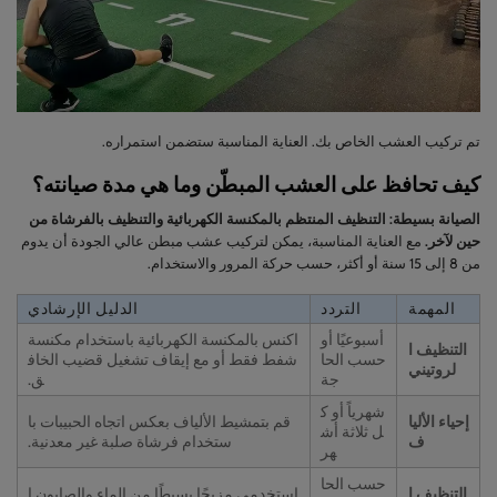
تم تركيب العشب الخاص بك. العناية المناسبة ستضمن استمراره.
كيف تحافظ على العشب المبطّن وما هي مدة صيانته؟
الصيانة بسيطة: التنظيف المنتظم بالمكنسة الكهربائية والتنظيف بالفرشاة من
حين لآخر.
مع العناية المناسبة، يمكن لتركيب عشب مبطن عالي الجودة أن يدوم
من 8 إلى 15 سنة أو أكثر، حسب حركة المرور والاستخدام.
المهمة
التردد
الدليل الإرشادي
أسبوعيًا أو
اكنس بالمكنسة الكهربائية باستخدام مكنسة
التنظيف ا
حسب الحا
شفط فقط أو مع إيقاف تشغيل قضيب الخاف
لروتيني
جة
ق.
شهرياً أو ك
إحياء الأليا
قم بتمشيط الألياف بعكس اتجاه الحبيبات با
ل ثلاثة أش
ف
ستخدام فرشاة صلبة غير معدنية.
هر
حسب الحا
التنظيف ا
استخدمي مزيجًا بسيطًا من الماء والصابون ا