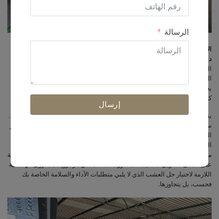
الرسالة
الأماكن المغلقة
عشب صناعي مبطن
هو الحل المثالي لإنشاء منطقة رياضية
داخلية آمنة طوال الموسم أو منطقة لعب آمنة للأطفال.
فهو يجمع بين المظهر
الواقعي للعشب مع وسادة مدمجة وحساسة لامتصاص الصدمات. يوفر هذا
النظام أماناً لا مثيل له وتعدد استخدامات لا مثيل له وصيانة منخفضة للغاية، مما
يجعله خياراً متميزاً لترقية أي بيئة داخلية. بصفتي مهندس عمليات، فقد رأيت عن
كثب كيف يمكن للعشب المناسب أن يغيّر من شكل المكان.
إرسال
يستند هذا الدليل إلى خبرتي المباشرة في تصميم أنظمة العشب هذه وتحسينها.
سوف ننتقل من الهيكل الأساسي للمنتج إلى فوائده الأساسية وتطبيقاته ومعايير
الشراء الحاسمة مثل التكلفة. سوف أقوم بتفصيل المواصفات الفنية الرئيسية
التي يجب أن تأخذها في الاعتبار، مثل ارتفاع الوبر وكثافة الحشو، لاتخاذ قرار
مستنير. كما سنغطي أيضاً عملية الملكية بالكامل، بدءاً من التركيب وحتى الصيانة
على المدى الطويل، مما يمنحك صورة كاملة. هدفي هو تزويدك بالرؤى الهندسية
اللازمة لاختيار حل العشب الذي لا يلبي متطلبات الأداء والسلامة الخاصة بك
فحسب، بل يتجاوزها.