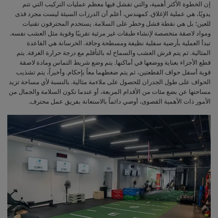
إن الخطوة الأكثر أهمية، والتي تفشل فيها معظم عمليات التركيب التي تتم
يدويًا، هي عملية الإغلاق. كمهندس، أعلم أن الدرزات السيئة ليست مجرد قذى
للعين؛ بل هي نقطة فشل وخطر على السلامة. يستخدم المحترفون تقنيات
ومواد لاصقة متخصصة لإنشاء طبقات غير مرئية تقريبًا وقوية مثل العشب نفسه.
تبدأ العملية بأرضية سفلية نظيفة ومسطحة وجافة. الخرسانة هي القاعدة
المثالية. ثم يتم فرش العشب والسماح له بالتأقلم مع درجة حرارة الغرفة. يتم
قطع الأجزاء بعناية ووضعها في أماكنها. يتم وضع شريط التماس ومادة لاصقة
قوية أسفل حواف القطعتين، ثم يتم ضغطهما معاً بإحكام. وأخيراً، يتم تشذيب
الحواف على طول الجدران للحصول على ملاءمة مثالية. بالنسبة لأي مساحة تزيد
مساحتها عن بضع مئات من الأقدام المربعة، أو عندما تكون السلامة والجمال من
الأمور ذات الأهمية القصوى، أوصي دائماً بالاستعانة بفريق عمل محترف.