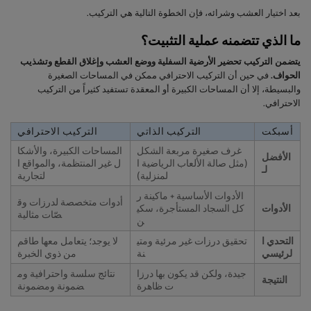
بعد اختيار العشب وشرائه، فإن الخطوة التالية هي التركيب.
ما الذي تتضمنه عملية التثبيت؟
يتضمن التركيب تحضير الأرضية السفلية ووضع العشب وإغلاق القطع وتشذيب
الحواف.
في حين أن التركيب الاحترافي ممكن في المساحات الصغيرة
والبسيطة، إلا أن المساحات الكبيرة أو المعقدة تستفيد كثيراً من التركيب
الاحترافي.
أسبكت
التركيب الذاتي
التركيب الاحترافي
غرف صغيرة مربعة الشكل
المساحات الكبيرة، والأشكا
الأفضل
(مثل صالة الألعاب الرياضية ا
ل غير المنتظمة، والمواقع ا
لـ
لمنزلية)
لتجارية
الأدوات الأساسية + ماكينة ر
أدوات متخصصة لدرزات وق
الأدوات
كل السجاد المستأجرة، سكي
صّات مثالية
ن
التحدي ا
تحقيق درزات غير مرئية ومتي
لا يوجد؛ يتعامل معها طاقم
لرئيسي
نة
من ذوي الخبرة
جيدة، ولكن قد يكون بها درزا
نتائج سلسة واحترافية وم
النتيجة
ت ظاهرة
ضمونة ومضمونة