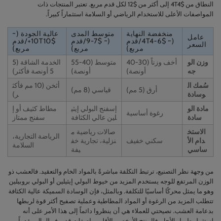
النطاق من $4T4 إلى أكثر من $12 لكل قدم مربع. تعتبر المنتجات ذات
المواصفات الأعلى للاستخدام الرياضي أو السلامة استثماراً كبيراً.
منخفضة النهاية
متوسط المدى
عالية الجودة (~
عامل
(~ $4T4-6/قدم
(~ $7-9/قدم
$10T10+/قدم
السعر
مربع)
مربع)
مربع)
وزن الو
أخف وزناً (30-40
متوسط (40-55
الخدمة الشاقة (5
جه
أونصة)
أونصة)
5 أونصة فأكثر)
سُمك ال
أثخن (10 مم فأكث
أرق (5 مم)
قياسي (8 مم)
وسادة
ر)
مادة الو
إسفنج البولي إيثي
مطاط كثيف أو إ
رغوة أساسية
سادة
لين عالي الكثافة
سفنج ممتاز
الاستخ
صالات رياضية م
الرياضة التجارية،
دام الأ
سكني خفيف
نزلية، تجارية خف
السلامة
ساسي
يفة
من وجهة نظر التصنيع، ترتبط التكلفة مباشرةً بالمواد الخام والتعقيد. فالعشب ذو
الوزن المرتفع للوجه يستخدم المزيد من خيوط البولي إيثيلين أو البولي بروبيلين
وهو ما يمثل محركًا أساسيًا للتكلفة. وبالمثل، فإن الوسادة السميكة عالية الكثافة
تتطلب المزيد من الرغوة أو المواد المطاطية وعملية تصفيح أكثر قوة لربطها
بدعامة العشب. نصيحتي للعملاء هي أن ينظروا دائماً إلى هذا الأمر على أنه
استثمار طويل الأجل. فالمنتج الأرخص والأقل مواصفات قد يوفر المال مقدماً