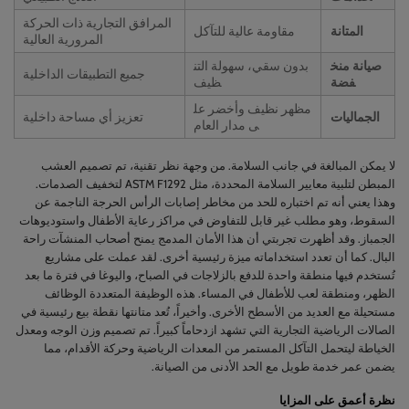
المرافق التجارية ذات الحركة
المتانة
مقاومة عالية للتآكل
المرورية العالية
صيانة منخ
بدون سقي، سهولة التن
جميع التطبيقات الداخلية
فضة
ظيف
مظهر نظيف وأخضر عل
الجماليات
تعزيز أي مساحة داخلية
ى مدار العام
لا يمكن المبالغة في جانب السلامة. من وجهة نظر تقنية، تم تصميم العشب
المبطن لتلبية معايير السلامة المحددة، مثل ASTM F1292 لتخفيف الصدمات.
وهذا يعني أنه تم اختباره للحد من مخاطر إصابات الرأس الحرجة الناجمة عن
السقوط، وهو مطلب غير قابل للتفاوض في مراكز رعاية الأطفال واستوديوهات
الجمباز. وقد أظهرت تجربتي أن هذا الأمان المدمج يمنح أصحاب المنشآت راحة
البال. كما أن تعدد استخداماته ميزة رئيسية أخرى. لقد عملت على مشاريع
تُستخدم فيها منطقة واحدة للدفع بالزلاجات في الصباح، واليوغا في فترة ما بعد
الظهر، ومنطقة لعب للأطفال في المساء. هذه الوظيفة المتعددة الوظائف
مستحيلة مع العديد من الأسطح الأخرى. وأخيراً، تُعد متانتها نقطة بيع رئيسية في
الصالات الرياضية التجارية التي تشهد ازدحاماً كبيراً. تم تصميم وزن الوجه ومعدل
الخياطة ليتحمل التآكل المستمر من المعدات الرياضية وحركة الأقدام، مما
يضمن عمر خدمة طويل مع الحد الأدنى من الصيانة.
نظرة أعمق على المزايا