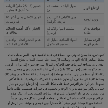
طول ألياف العشب (م
قصير (15-25 ملم) للرياض
ارتفاع الوبر
م)
ة؛ أطول للمظهر.
وزن الألياف لكل ياردة
الوزن الأعلى يعني أكثر كثا
وزن الوجه
مربعة (أوقية)
فة ومتانة.
مواصفات الب
السُمك (مم) والكثافة
الخيار الأكثر أهمية للسلام
طانة
(رطل)
ة/الأداء.
الردم مقابل
المواد السائبة مقابل الت
عدم الحشو أنظف وأفضل
عدم الردم
صميم المتكامل
للأماكن المغلقة.
كمهندس، هنا يصبح تعاوني مع العملاء في غاية الأهمية. فهذه المواصفات تحدد
بشكل مباشر الأداء النهائي وسلامة الأرضية. على سبيل المثال، يحتاج العميل
الذي يريد مساحة لتدريبات خفة الحركة واليوغا على حد سواء إلى توازن. أوصي
بارتفاع كومة أقصر (حوالي 20 ملم) من أجل ثبات القدمين، ووزن معتدل للوجه
(40-50 أونصة) من أجل المتانة، ووسادة إسفنجية عالية الكثافة 8 ملم. يوفر ذلك
وسادة كافية للراحة دون أن تكون ناعمة جداً للحركات الرياضية. الخطأ الأكثر
شيوعاً الذي أراه هو التركيز فقط على شكل العشب. إن ارتفاع الوبر هو خيار
جمالي، ولكن مواصفات وزن الوجه والحشوة هي خيارات هندسية. اطلب دائماً
من المورد الخاص بك الحصول على ورقة البيانات الفنية. يجب أن تذكر هذه
الأرقام بوضوح. للاستخدام في الأماكن المغلقة، أوصي بشكل حصري تقريباً
بالأنظمة غير المبطنة. فهي توفر أداءً ممتازاً دون فوضى وصيانة نشر الرمل أو
حبيبات المطاط في الأماكن المغلقة.