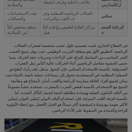
ملاعب داخلية وغرف أنشطة
ل/المدارس
والسلامة
الصالات الرياضية السفلية وغر
تعدد الاستخدامات
سكني
ف اللعب والمرائب
والجماليات
الرعاية الصحي
مراكز العلاج الطبيعي وإعادة التأ
سطح منخفض التأ
ة
هيل
ثير، السلامة
في القطاع التجاري، قمت بتصميم حلول عشب مخصصة لعشرات الصالات
الرياضية. التطبيق الأول هو منطقة التدريب الوظيفي. حيث يوفر نسيج العشب
القدر المناسب من التماسك للتزلج على الزلاجات وتدريبات خفة الحركة، بينما
تحمي الحشوة مفاصل الرياضيين أثناء الحركات عالية التأثير مثل القفزات
الصندوقية. بالنسبة للاستخدام السكني، فإن التحول مذهل. لقد رأيتُ الطوابق
السفلية المظلمة غير المستخدمة تتحول إلى مساحات عملية نابضة بالحياة حيث
يمكن لجميع أفراد العائلة ممارسة الرياضة واللعب بأمان. المفتاح هو مطابقة
المنتج مع الاستخدام. بالنسبة لقفص الضرب بالمضرب، نستخدم عشباً مصنوعاً
من ألياف النايلون الصلبة ووسادة مطاطية كثيفة لتحمل التآكل الشديد. أما
بالنسبة لغرفة اللعب المنزلية، فإن استخدام ألياف البولي إيثيلين البولي إيثيلين
الأكثر نعومة مع وسادة إسفنجية أكثر سمكاً هو الخيار الأفضل، مع إعطاء الأولوية
للراحة والحماية من السقوط على الأداء الرياضي.