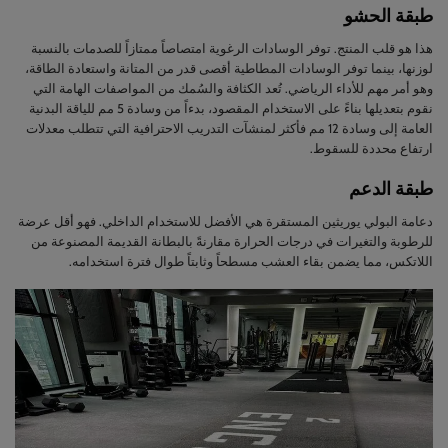
طبقة الحشو
هذا هو قلب المنتج. توفر الوسادات الرغوية امتصاصاً ممتازاً للصدمات بالنسبة
لوزنها، بينما توفر الوسادات المطاطية أقصى قدر من المتانة واستعادة الطاقة،
وهو أمر مهم للأداء الرياضي. تُعد الكثافة والسُمك من المواصفات الهامة التي
نقوم بتعديلها بناءً على الاستخدام المقصود، بدءاً من وسادة 5 مم للياقة البدنية
العامة إلى وسادة 12 مم فأكثر لمنشآت التدريب الاحترافية التي تتطلب معدلات
ارتفاع محددة للسقوط.
طبقة الدعم
دعامة البولي يوريثين المستقرة هي الأفضل للاستخدام الداخلي. فهو أقل عرضة
للرطوبة والتغيرات في درجات الحرارة مقارنةً بالبطانة القديمة المصنوعة من
اللاتكس، مما يضمن بقاء العشب مسطحاً وثابتاً طوال فترة استخدامه.