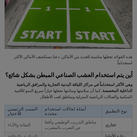
هذه الفوائد تجعلها مناسبة للعديد من الأماكن. دعنا نستكشف الأماكن الأكثر
استخداماً.
أين يتم استخدام العشب الصناعي المبطن بشكل شائع؟
وهي الأكثر استخداماً في مراكز اللياقة البدنية التجارية والمرافق الرياضية
الداخلية المخصصة.
كما أن سلامتها ومتانتها تجعلها خياراً سريع النمو للأقبية
السكنية والصالات الرياضية المنزلية ومناطق لعب الأطفال.
أمثلة لحالات استخدام
السبب الرئيسي
نوع التطبيق
محددة
للاختيار
مناطق التدريب الوظيفي وأقفا
تجاري
المتانة والأداء
ص الضرب بالمضرب
رعاية الأطفا
السلامة والنظافة