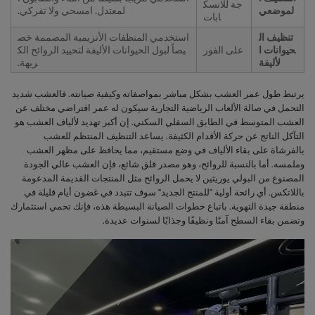
جة للانسك
لموضعي
لمعتدل. امسحي ولا تفركي.
ابات
تنظيف ال
استخدمي المنظفات الأنزيمية المصممة خص
حيوانات ا
على الفور
يصاً لبول الحيوانات الأليفة لتحييد الروائح الك
لأليفة
ريهة.
يرتبط طول عمر العشب بشكل مباشر بمواصفاته وكيفية صيانته. فالعشب شديد
التحمل في صالة الألعاب الرياضية التجارية سيكون له عمر افتراضي مختلف عن
العشب المتوسط في الطابق السفلي السكني. إن أكبر تهديد لألياف العشب هو
التآكل الناتج عن حركة الأقدام الكثيفة. يساعد التنظيف المنتظم للعشب
بالفرشاة على بقاء الألياف في وضع مستقيم، مما يحافظ على مظهر العشب
وملمسه. أما بالنسبة للروائح، وهو مصدر قلق شائع، فإن العشب عالي الجودة
المصنوع من البولي يوريثين لا يحمل الروائح مثل المنتجات القديمة المدعومة
باللاتكس. أي رائحة أولية "للمنتج الجديد" سوف تتبدد في غضون أيام قليلة في
منطقة جيدة التهوية. باتباع خطوات الصيانة البسيطة هذه، فإنك تحمي استثمارك
وتضمن بقاء السطح آمنًا ونظيفًا وجذابًا لسنوات عديدة.