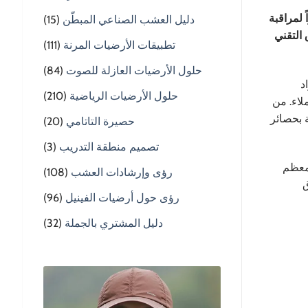
 لمراقبة
دليل العشب الصناعي المبطّن
(15)
 التقني
تطبيقات الأرضيات المرنة
(111)
حلول الأرضيات العازلة للصوت
(84)
د
حلول الأرضيات الرياضية
(210)
لاء. من
 بحصائر
حصيرة التاتامي
(20)
تصميم منطقة التدريب
(3)
 معظم
رؤى وإرشادات العشب
(108)
ق
رؤى حول أرضيات الفينيل
(96)
دليل المشتري بالجملة
(32)