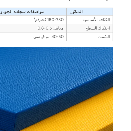
المكوّن
مواصفات سجادة الجودو
الكثافة الأساسية
180-230 كجم/م³
احتكاك السطح
معامل 0.6-0.8
السُمك
40-50 مم قياسي