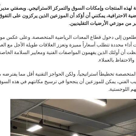
هذه المنتجات وإمكانات السوق والتمركز الاستراتيجي. وبصفتي مديراً
ة الاحترافية، يمكنني أن أؤكد أن الموزعين الذين يركزون على التفوق
ر من موزعي الأرضيات التقليديين.
تطلعون إلى دخول قطاع المعدات الرياضية المتخصصة. وعلى عكس موا
 أداء محددة تتطلب أسعاراً مميزة وتعزز العلاقات طويلة الأجل مع العم
ت أن أولئك الذين يفهمون المواصفات الفنية ومعايير السلامة الخاصة
الاحتفاظ بالعملاء.
 المتخصصة تخطيطاً استراتيجياً، ولكن الحواجز التقنية أقل مما يفترضه
يب الفني، يمكن للموزعين أن ينجحوا في ترسيخ مكانتهم في هذه السو
هم اللوجستية.