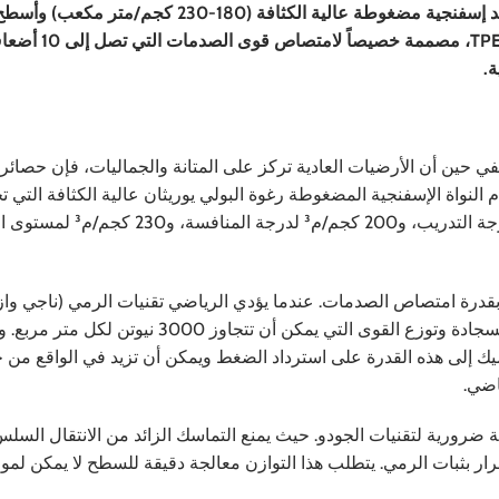
حصائر الجودو عبارة عن معدات سلامة متخصصة تتميز بقواعد إسفنجية مضغوطة عالية الكثافة (180
البولي فينيل كلوريد الفينيل وقواعد مضادة للانزلاق من م
ة.
ي حين أن الأرضيات العادية تركز على المتانة والجماليات، فإن حصائر 
لنواة الإسفنجية المضغوطة رغوة البولي يوريثان عالية الكثافة التي 
لضغط عالي الحرارة والضغط لتحقيق كثافة 180 كجم/م³ لدرجة التدريب، و0
ة بقدرة امتصاص الصدمات. عندما يؤدي الرياضي تقنيات الرمي (ناجي وازا
السقوط أثناء التمرين على الأرض (ني وازا)، يجب أن تمتص السجادة وتوزع القوى التي يمكن أن تتجاوز 3000 ن
اميك إلى هذه القدرة على استرداد الضغط ويمكن أن تزيد في الواقع من
اضي.
عاملات احتكاك مضبوطة ضرورية لتقنيات الجودو. حيث يمنع التماسك الزائد من الانتقال السل
رار بثبات الرمي. يتطلب هذا التوازن معالجة دقيقة للسطح لا يمكن لموا