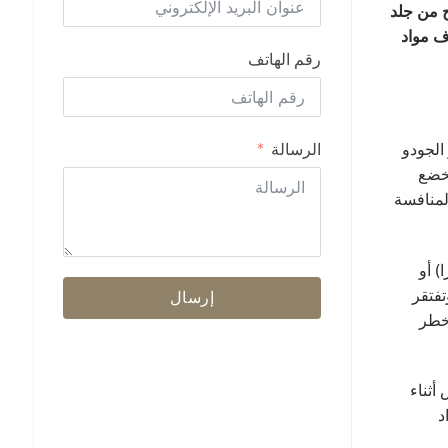
-230 كجم/متر مكعب) وأسطح من جلد
ادة TPE، مصممة خصيصاً لامتصاص قوى الصدمات التي تصل إلى 10 أضعاف مواد
رقم الهاتف
الرسالة
الجودو
تخضع
20 كجم/م³ لدرجة المنافسة، و230 كجم/م³ لمستوى المنافسة
) أو
يوتن لكل متر مربع. وتفتقر
إرسال
 خطر
س أثناء
د