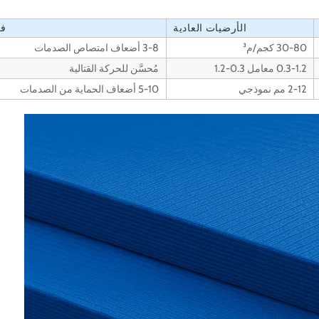
الأرضيات العادية
فر
30-80 كجم/م³
3-8 أضعاف امتصاص الصدمات
0.3-1.2 معامل 0.3-1.2
مُحسَّن للحركة القتالية
2-12 مم نموذجي
5-10 أضعاف الحماية من الصدمات